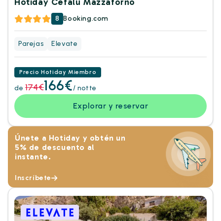
Hotiday Cefalù Mazzaforno
8
Booking.com
Parejas
Elevate
Precio Hotiday Miembro
166€
174€
de
/ notte
Explorar y reservar
Únete a Hotiday y obtén un
5% de descuento al
instante.
Inscríbete