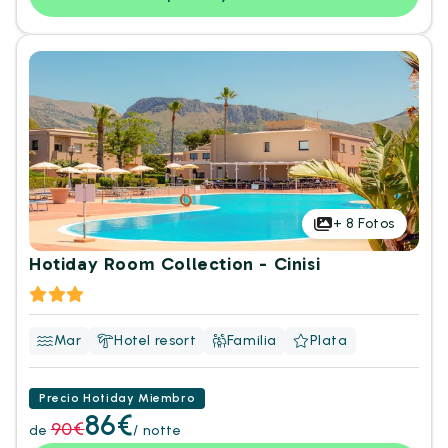
+
8
Fotos
Hotiday Room Collection - Cinisi
Mar
Hotel resort
Familia
Plata
Precio Hotiday Miembro
86€
90€
de
/ notte