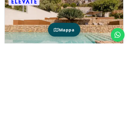
Mappa
Hotiday Mondello Beach
8
Excelente
Familia
Parejas
Precio Hotiday Miembro
86€
90€
por
/Notte