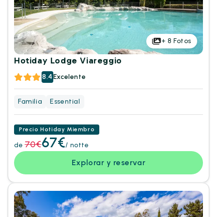
+
8
Fotos
Hotiday Lodge Viareggio
8.4
Excelente
Familia
Essential
Precio Hotiday Miembro
67€
70€
de
/ notte
Explorar y reservar