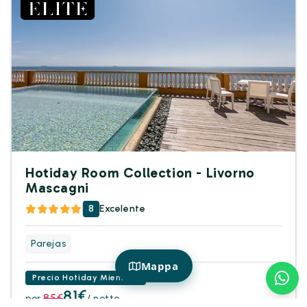
Hotiday Room Collection - Livorno
Mascagni
8
Excelente
Parejas
Mappa
Precio Hotiday Miembro
81€
85€
por
/ notte