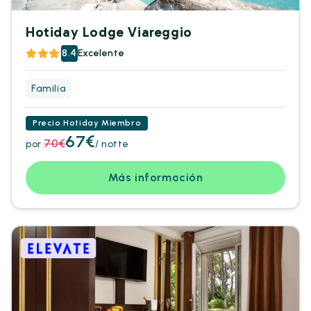
Hotiday Lodge Viareggio
8.4
Excelente
Familia
Precio Hotiday Miembro
67€
70€
por
/ notte
Más información