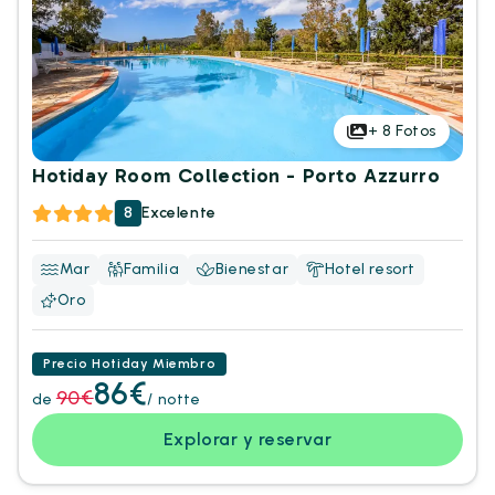
+
8
Fotos
Hotiday Room Collection - Porto Azzurro
8
Excelente
Mar
Familia
Bienestar
Hotel resort
Oro
Precio Hotiday Miembro
86€
90€
de
/ notte
Explorar y reservar