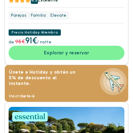
8.5
Excelente
Parejas
Familia
Elevate
Precio Hotiday Miembro
91€
95€
de
/ notte
Explorar y reservar
Únete a Hotiday y obtén un
5% de descuento al
instante.
Inscríbete