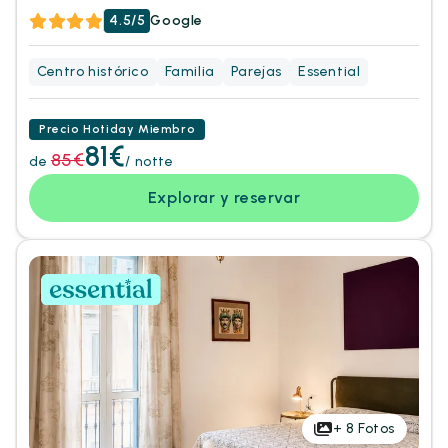
4.5/5
Google
Centro histórico
Familia
Parejas
Essential
Precio Hotiday Miembro
81€
85€
de
/ notte
Explorar y reservar
+
8
Fotos