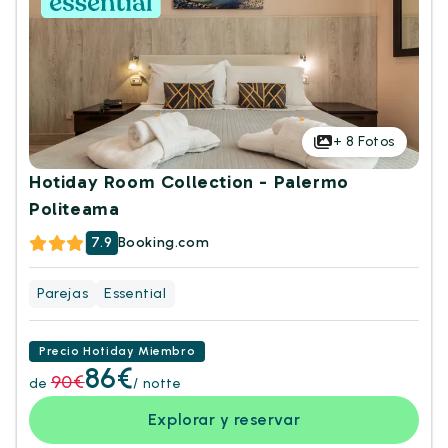
+
8
Fotos
Hotiday Room Collection - Palermo
Politeama
7.9
Booking.com
Parejas
Essential
Precio Hotiday Miembro
86€
90€
de
/ notte
Explorar y reservar