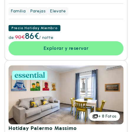
Familia
Parejas
Elevate
Precio Hotiday Miembro
86€
90€
de
/ notte
Explorar y reservar
+
8
Fotos
Hotiday Palermo Massimo