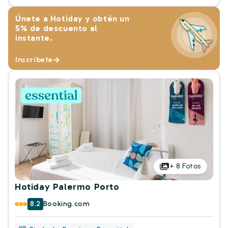
Únete a Hotiday y obtén un
5% de descuento al
instante.
Inscríbete
+
8
Fotos
Hotiday Palermo Porto
8.2
Booking.com