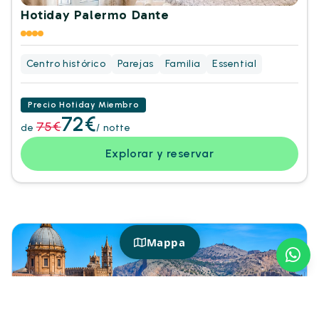
Hotiday Palermo Dante
Centro histórico
Parejas
Familia
Essential
Precio Hotiday Miembro
72€
75€
de
/ notte
Explorar y reservar
Mappa