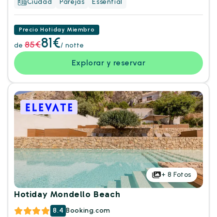
Ciudad
Parejas
Essential
Precio Hotiday Miembro
81€
85€
de
/ notte
Explorar y reservar
+
8
Fotos
Hotiday Mondello Beach
8.4
Booking.com