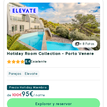
+
8
Fotos
Hotiday Room Collection - Porto Venere
8.4
Excelente
Parejas
Elevate
Precio Hotiday Miembro
95€
100€
de
/ notte
Explorar y reservar