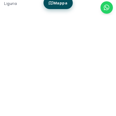
Mappa
Liguria
Familias
Ofertas
Family Hotel Liguria
Ofertas de última hora en
hoteles de Liguria
Ofertas de última hora en
hoteles de Liguria
Servicios
Hoteles de 4 estrellas en
Liguria
Hoteles con aparcamiento
en Liguria