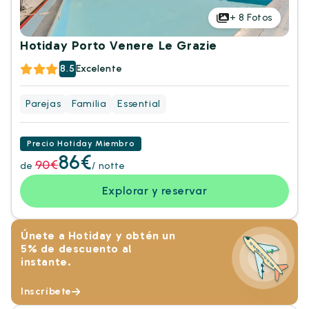
+
8
Fotos
Hotiday Porto Venere Le Grazie
8.5
Excelente
Parejas
Familia
Essential
Precio Hotiday Miembro
86€
90€
de
/ notte
Explorar y reservar
Únete a Hotiday y obtén un
5% de descuento al
instante.
Inscríbete