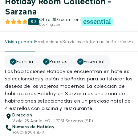
Hotiday Room Collection -
Sarzana
Oltre 310 recensioni
8.3
Booking.com
Visión general
Habitaciones
Servicios e información
Reseñas
Expe
Familia
Parejas
Essential
Las habitaciones Hotiday se encuentran en hoteles
seleccionados y están diseñadas para satisfacer los
deseos de los viajeros modernos. La colección de
habitaciones Hotiday en Sarzana es una zona de
habitaciones seleccionadas en un precioso hotel de
4 estrellas con piscina y restaurante.
Dirección
Viale 25 Aprile, 60 - 19031 Sarzana (SP)
Número de Hotiday
+390282941859