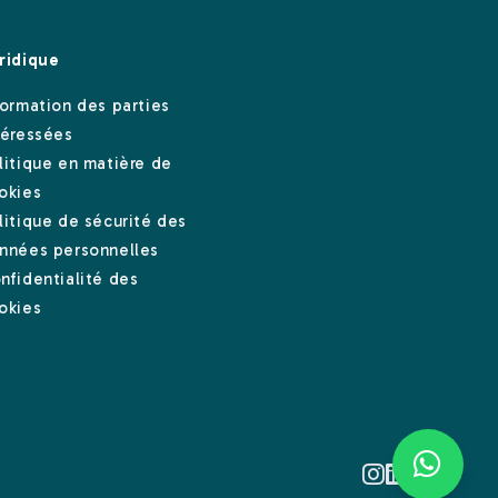
ridique
formation des parties
téressées
litique en matière de
okies
litique de sécurité des
nnées personnelles
nfidentialité des
okies
Instagram
Linkedin
Facebook