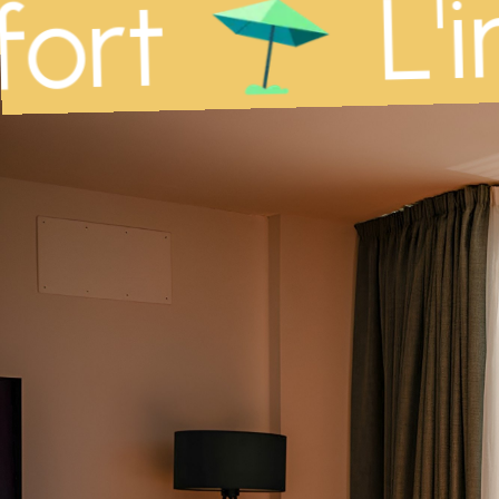
L'i
ort