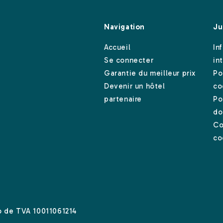
Navigation
Ju
Accueil
In
Se connecter
in
Garantie du meilleur prix
Po
Devenir un hôtel
co
partenaire
Po
do
Co
co
ro de TVA 10011061214