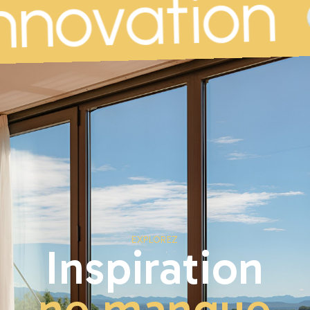
nnovation
EXPLOREZ
Inspiration
ne manque