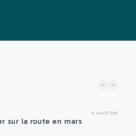
16 JUILLET 2026
G
er sur la route en mars
D
v