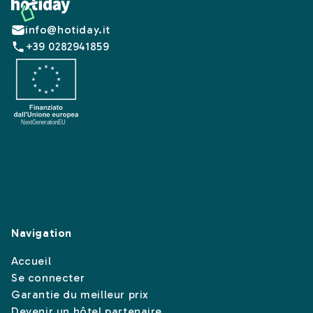
Footer
info@hotiday.it
+39 0282941859
Navigation
Accueil
Se connecter
Garantie du meilleur prix
Devenir un hôtel partenaire