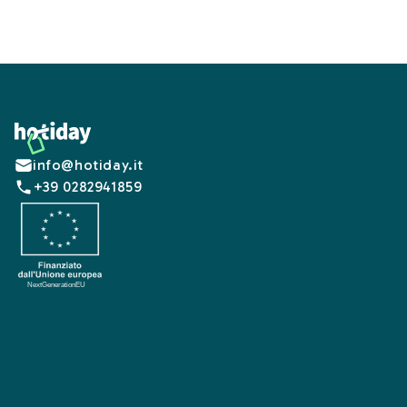
Footer
info@hotiday.it
+39 0282941859