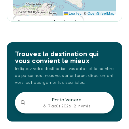
Leaflet
|
©
OpenStreetMap
Appuyez pour explorer la carte
Trouvez la destination qui
vous convient le mieux
Indiquez votre destination, vos dates et le nombre
de personnes : nous vous orienterons directement
vers les hébergements disponibles.
Porto Venere
6–7 août 2026 ·
2 Invités