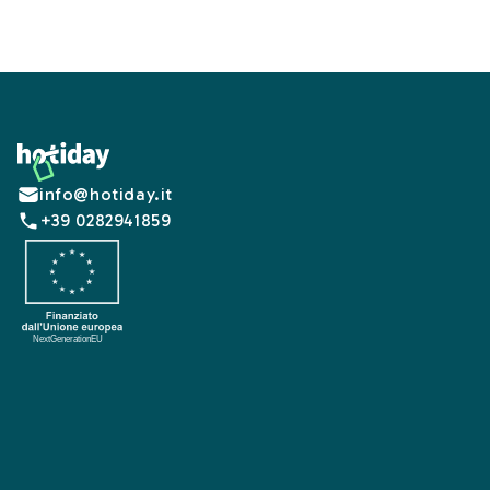
Footer
info@hotiday.it
+39 0282941859