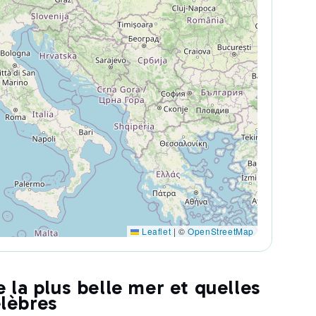
Leaflet
|
©
OpenStreetMap
ve la plus belle mer et quelles
élèbres