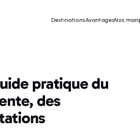
Destinations
Avantages
Nos mar
 guide pratique du
ente, des
stations