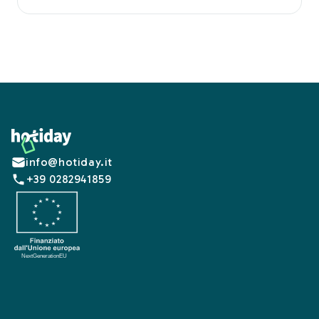
Footer
info@hotiday.it
+39 0282941859