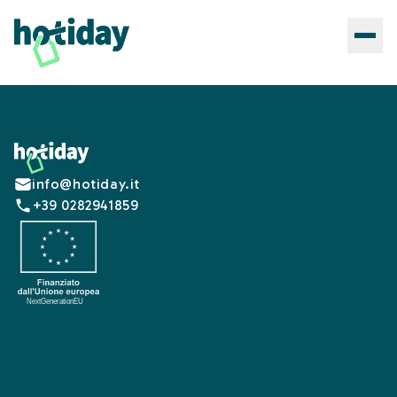
Footer
info@hotiday.it
+39 0282941859