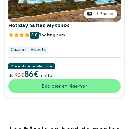
+
8
Photos
Hotiday Suites Mykonos
8.8
Booking.com
Couples
Elevate
Price Hotiday Membre
86€
90€
de
/ notte
Explorer et réserver