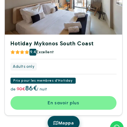
Hotiday Mykonos South Coast
9.4
Excellent
Adults only
Prix pour les membres d'Hotiday
86€
90€
de
/ nuit
En savoir plus
Mappa