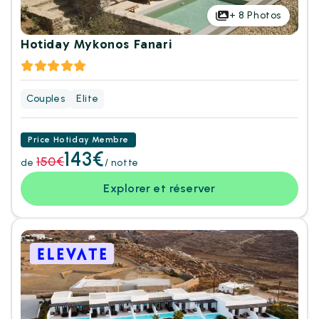
+
8
Photos
Hotiday Mykonos Fanari
Couples
Elite
Price Hotiday Membre
143€
150€
de
/ notte
Explorer et réserver