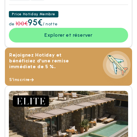
Price Hotiday Membre
95€
100€
de
/ notte
Explorer et réserver
Rejoignez Hotiday et
bénéficiez d'une remise
immédiate de 5 %.
S'inscrire