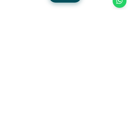
HOTIDAY AU BORD DE LA MER
Pourquoi choisir un hôtel en bord de
mer à Mykonos ?
Choisir un
hôtel en bord de mer à Mykonos
,
c'est profiter pleinement de l'île en tout
confort, entre plages emblématiques, eaux
cristallines et couchers de soleil sur la mer