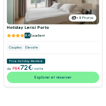
+
8
Photos
Hotiday Lerici Porto
8.4
Excellent
Couples
Elevate
Price Hotiday Membre
72€
75€
de
/ notte
Explorer et réserver