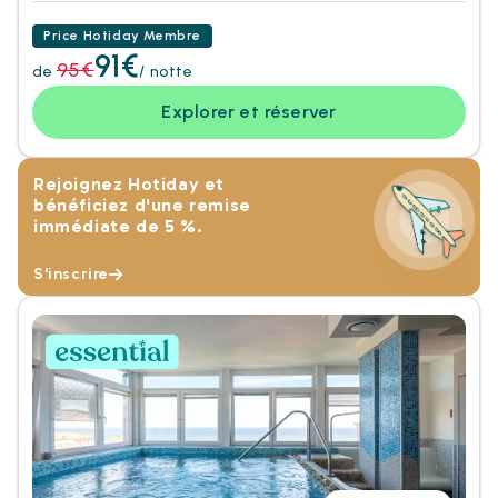
Price Hotiday Membre
91€
95€
de
/ notte
Explorer et réserver
Rejoignez Hotiday et
bénéficiez d'une remise
immédiate de 5 %.
S'inscrire