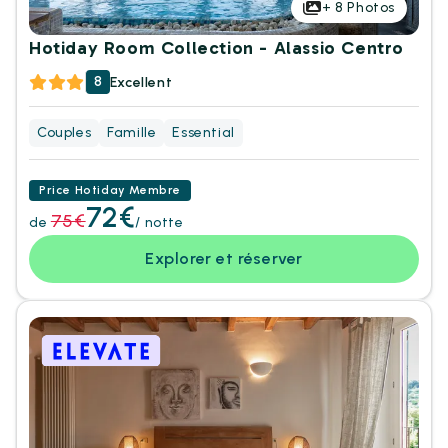
+
8
Photos
Hotiday Room Collection - Alassio Centro
8
Excellent
Couples
Famille
Essential
Price Hotiday Membre
72€
75€
de
/ notte
Explorer et réserver