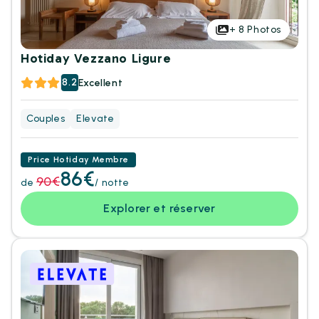
+
8
Photos
Hotiday Vezzano Ligure
8.2
Excellent
Couples
Elevate
Price Hotiday Membre
86€
90€
de
/ notte
Explorer et réserver