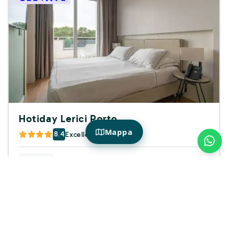
Hotiday Lerici Porto
Mappa
8.4
Excellent
Couples
Price Hotiday Membre
72€
75€
par
/ notte
En savoir plus