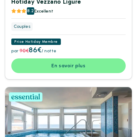
Hotiday Vezzano Ligure
8.2
Excellent
Couples
Price Hotiday Membre
86€
90€
par
/ notte
En savoir plus