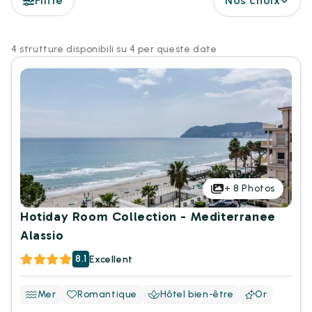
Filtre
Nos choix
4 strutture disponibili su 4 per queste date
+
8
Photos
Hotiday Room Collection - Mediterranee
Alassio
8.1
Excellent
Mer
Romantique
Hôtel bien-être
Or