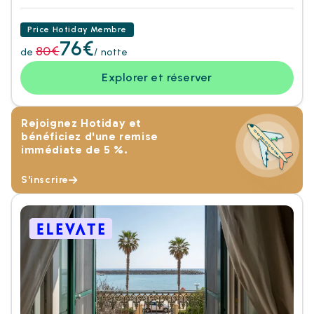
Price Hotiday Membre
76€
80€
de
/ notte
Explorer et réserver
Rejoignez Hotiday et
bénéficiez d'une remise
immédiate de 5 %.
S'inscrire