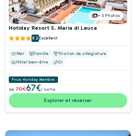
+
5
Photos
Hotiday Resort S. Maria di Leuca
8.2
Excellent
Mer
Famille
Station de villégiature
Hôtel bien-être
Or
Price Hotiday Membre
67€
70€
de
/ notte
Explorer et réserver