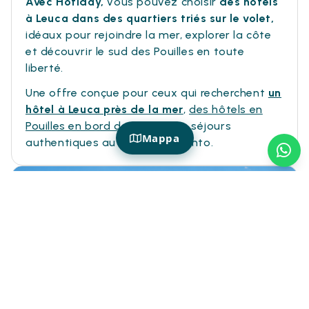
Avec Hotiday,
vous pouvez choisir
des hôtels
à Leuca dans des quartiers triés sur le volet,
idéaux pour rejoindre la mer, explorer la côte
et découvrir le sud des Pouilles en toute
liberté.
Une offre conçue pour ceux qui recherchent
un
hôtel à Leuca près de la mer
,
des hôtels en
Pouilles en bord de mer et
des séjours
Mappa
authentiques au cœur du Salento.