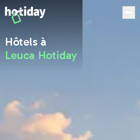
Hôtels à Leuca : découvrez les meilleures chambres avec
Hôtels à
Leuca Hotiday