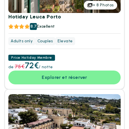
+
8
Photos
Hotiday Leuca Porto
8.7
Excellent
Adults only
Couples
Elevate
Price Hotiday Membre
72€
75€
de
/ notte
Explorer et réserver