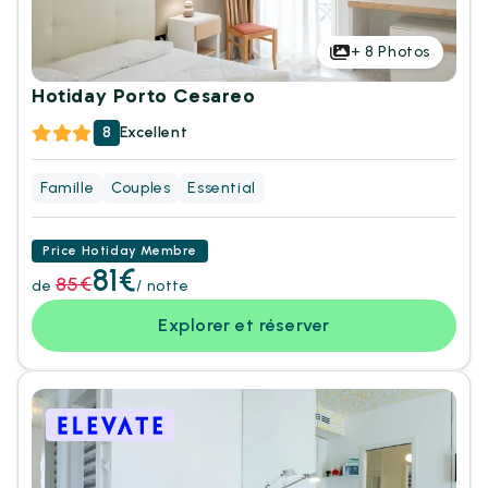
+
8
Photos
Hotiday Porto Cesareo
8
Excellent
Famille
Couples
Essential
Price Hotiday Membre
81€
85€
de
/ notte
Explorer et réserver