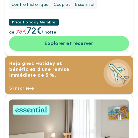
Centre historique
Couples
Essential
Price Hotiday Membre
72€
75€
de
/ notte
Explorer et réserver
Rejoignez Hotiday et
bénéficiez d'une remise
immédiate de 5 %.
S'inscrire