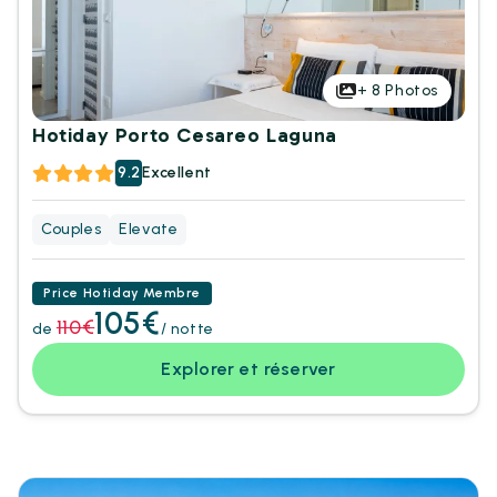
+
8
Photos
Hotiday Porto Cesareo Laguna
9.2
Excellent
Couples
Elevate
Price Hotiday Membre
105€
110€
de
/ notte
Explorer et réserver