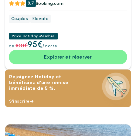
8.7
Booking.com
Couples
Elevate
Price Hotiday Membre
95€
100€
de
/ notte
Explorer et réserver
Rejoignez Hotiday et
bénéficiez d'une remise
immédiate de 5 %.
S'inscrire