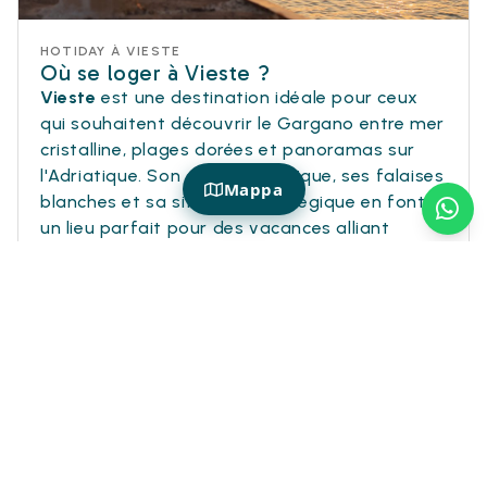
HOTIDAY À VIESTE
Où se loger à Vieste ?
Vieste
est une destination idéale pour ceux
qui souhaitent découvrir le Gargano entre mer
cristalline, plages dorées et panoramas sur
l'Adriatique. Son centre historique, ses falaises
Mappa
blanches et sa situation stratégique en font
un lieu parfait pour des vacances alliant
détente et découverte.
Avec Hotiday
, vous pouvez choisir
des hôtels
à Vieste dans des quartiers triés sur le volet
,
parfaits pour alterner journées à la mer,
balades dans le village et excursions vers
certaines des plus belles plages du Gargano.
Une offre conçue pour ceux qui recherchent un
hôtel à Vieste près de la mer, des séjours en