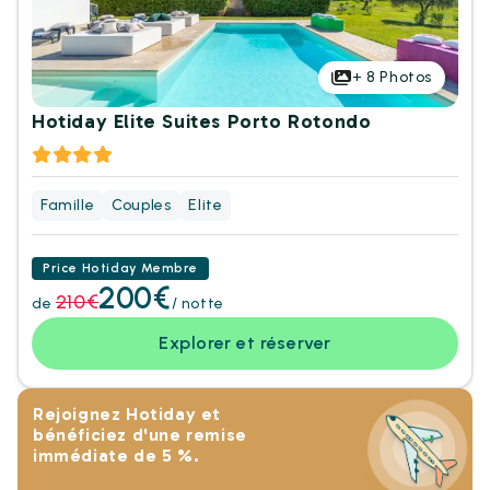
+
8
Photos
Hotiday Elite Suites Porto Rotondo
Famille
Couples
Elite
Price Hotiday Membre
200€
210€
de
/ notte
Explorer et réserver
Rejoignez Hotiday et
bénéficiez d'une remise
immédiate de 5 %.