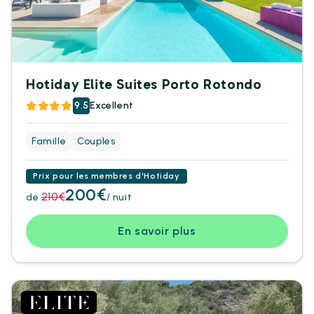
Hotiday Elite Suites Porto Rotondo
9.5
Excellent
Famille
Couples
Prix pour les membres d'Hotiday
200€
210€
de
/ nuit
En savoir plus