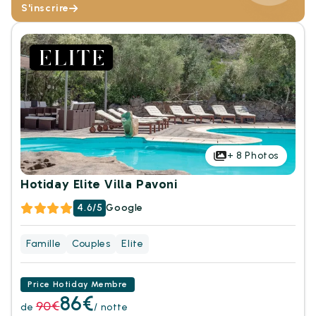
S'inscrire
+
8
Photos
Hotiday Elite Villa Pavoni
4.6/5
Google
Famille
Couples
Elite
Price Hotiday Membre
86€
90€
de
/ notte