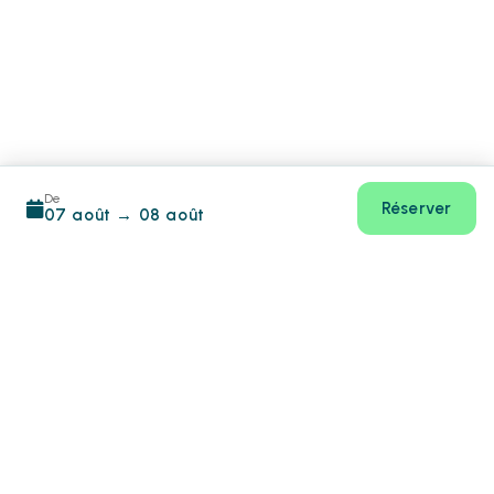
De
Réserver
07 août
→
08 août
Footer
CIN:
IT017067B4R76MZFO7