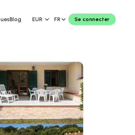
ques
Blog
EUR
FR
Se connecter
rver