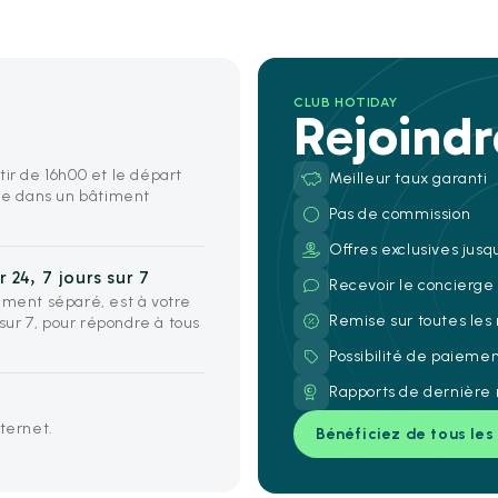
CLUB HOTIDAY
Rejoind
tir de 16h00 et le départ
Meilleur taux garanti
uée dans un bâtiment
Pas de commission
Offres exclusives jusq
 24, 7 jours sur 7
Recevoir le concierg
iment séparé, est à votre
Remise sur toutes les
 sur 7, pour répondre à tous
Possibilité de paieme
Rapports de dernière 
nternet.
Bénéficiez de tous les