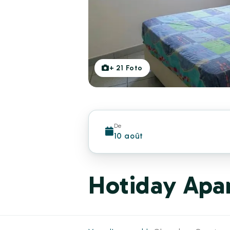
+
21
Foto
De
10 août
Hotiday Apa