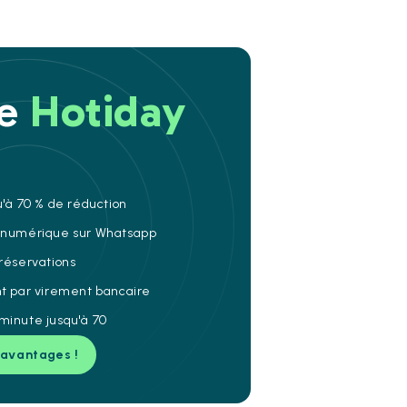
re
Hotiday
u'à 70 % de réduction
e numérique sur Whatsapp
 réservations
nt par virement bancaire
minute jusqu'à 70
 avantages !