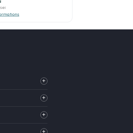
u
sei
formations