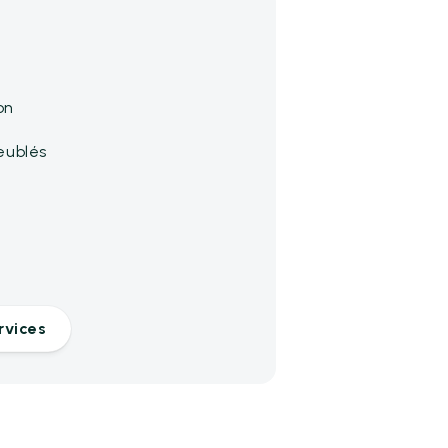
on
eublés
rvices