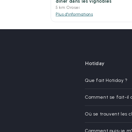
dîner dans les vignobles
5 km Orosei
Plus d'informations
Hotiday
Que fait Hotiday ?
Comment se fait-il 
Où se trouvent les 
Comment puis-je m'