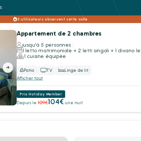
s
3 utilisateurs observent cette salle
Appartement de 2 chambres
jusqu'à 5 personnes
1 letto matrimoniale + 2 letti singoli + 1 divano le
1 cuisine équipée
Patio
TV
Linge de lit
Afficher tout
Prix Hotiday Member
104€
109€
Depuis le
une nuit