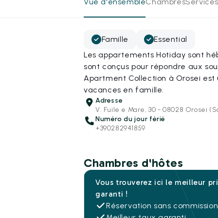
Vue d'ensemble
Chambres
Services
Famille
Essential
Les appartements Hotiday sont héb
sont conçus pour répondre aux so
Apartment Collection à Orosei est
vacances en famille.
Adresse
V. Fuile e Mare, 30 - 08028 Orosei (S
Numéro du jour férié
+390282941859
Chambres d'hôtes
Vous trouverez ici le meilleur pr
garanti !
Réservation sans commissio
Meilleur taux garanti