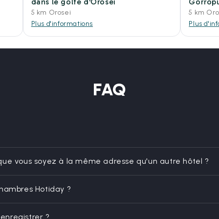
dans le golfe d'Orosei
Gorrop
5 km Orosei
5 km Oro
Plus d'informations
Plus d'in
FAQ
que vous soyez à la même adresse qu'un autre hôtel ?
chambres Hotiday ?
enregistrer ?