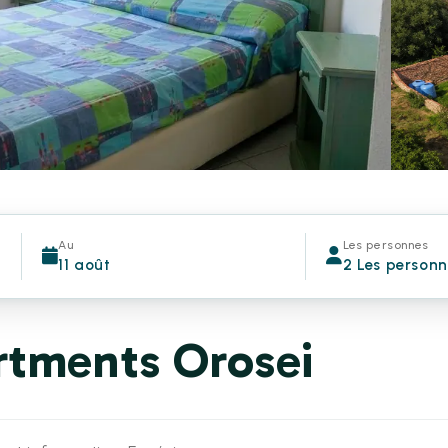
Au
Les personnes
11 août
2 Les person
rtments Orosei