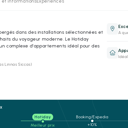
 et informations
Expériences
Exce
ergés dans des installations sélectionnées et
A qu
uhaits du voyageur moderne. Le Hotiday
 un complexe d'appartements idéal pour des
App
Idéal
as Linnas Siccas)
ix
Hotiday
Booking/Expedia
n
+10%
Meilleur prix