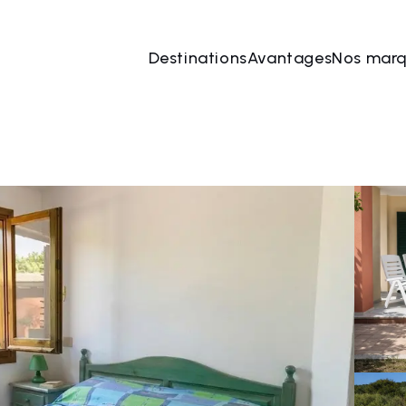
Destinations
Avantages
Nos mar
août
→
11 août
2 Les personnes, 1 Chambre
Rése