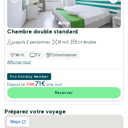
Chambre double standard
jusqu'à 2 personnes
18 m2
1 lit double
Wi-fi
TV
Climatisation
Afficher tout
Prix Hotiday Member
71
€
75
€
Depuis le
une nuit
Réserver
Préparez votre voyage