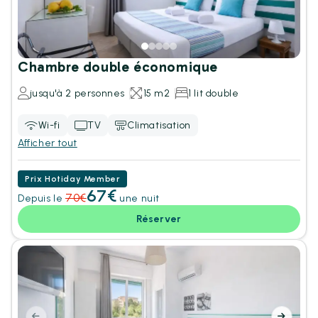
Chambre double économique
jusqu'à 2 personnes
15 m2
1 lit double
Wi-fi
TV
Climatisation
Afficher tout
Prix Hotiday Member
67
€
70
€
Depuis le
une nuit
Réserver