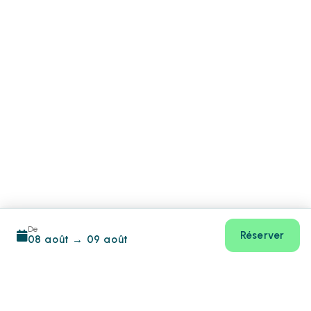
De
Réserver
08 août
→
09 août