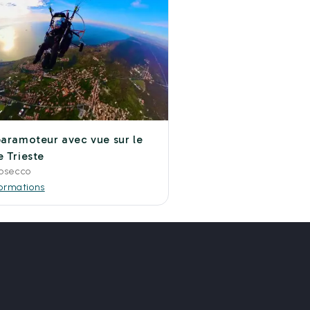
paramoteur avec vue sur le
e Trieste
osecco
formations