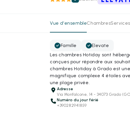
Vue d'ensemble
Chambres
Services
Famille
Elevate
Les chambres Hotiday sont hébergé
conçues pour répondre aux souhait
chambres Hotiday à Grado est une
magnifique complexe 4 étoiles avec
une plage privée.
Adresse
Via Monfalcone, 14 - 34073 Grado (G
Numéro du jour férié
+390282941859