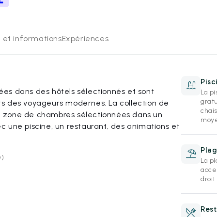
 et informations
Expériences
Pisc
es dans des hôtels sélectionnés et sont
La pi
grat
s des voyageurs modernes. La collection de
chai
 zone de chambres sélectionnées dans un
moye
 une piscine, un restaurant, des animations et
Plag
O)
La pl
acce
droit
Rest