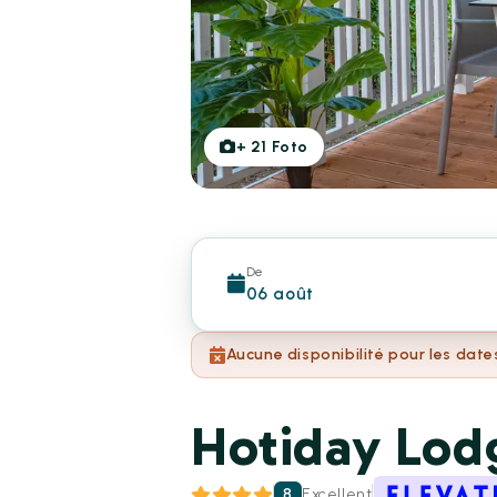
+
21
Foto
De
06 août
Aucune disponibilité pour les date
Hotiday Lod
8
Excellent