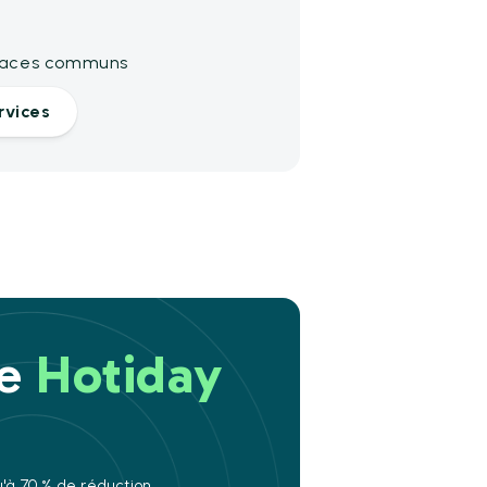
spaces communs
rvices
re
Hotiday
u'à 70 % de réduction