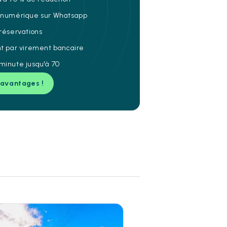
e numérique sur Whatsapp
 réservations
nt par virement bancaire
minute jusqu'à 70
 avantages !