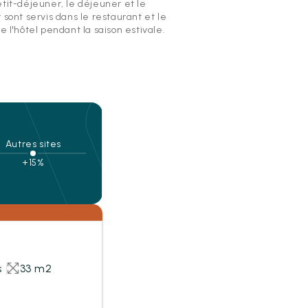
etit-déjeuner, le déjeuner et le
 sont servis dans le restaurant et le
e l'hôtel pendant la saison estivale.
Autres sites
+15%
s
33 m2