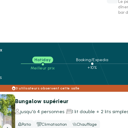
Le p
dîner
bar d
ix
Hotiday
Booking/Expedia
n
+10%
Meilleur prix
s
3 utilisateurs observent cette salle
Bungalow supérieur
jusqu'à 4 personnes
1 lit double + 2 lits simple
Patio
Climatisation
Chauffage