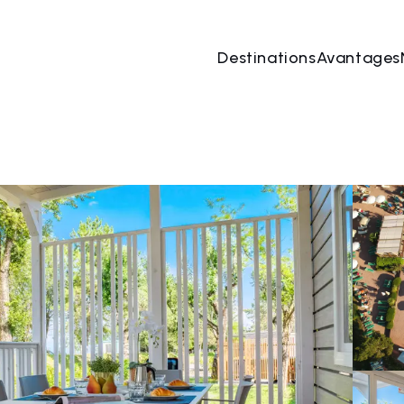
Destinations
Avantages
 août
→
07 août
2 Les personnes, 1 Chambre
Rése