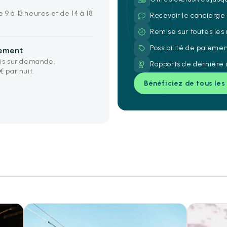
 9 à 13 heures et de 14 à 18
Recevoir le concierg
Remise sur toutes les
Possibilité de paieme
iement
is sur demande,
Rapports de dernière 
 par nuit.
Bénéficiez de tous les