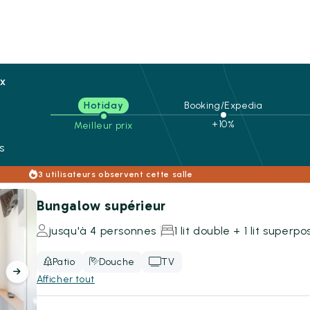
ix
Hotiday
Booking/Expedia
n
+10%
Meilleur prix
s
3 utilisateurs observent cette salle
Bungalow supérieur
jusqu'à 4 personnes
1 lit double + 1 lit superpo
Patio
Douche
TV
Afficher tout