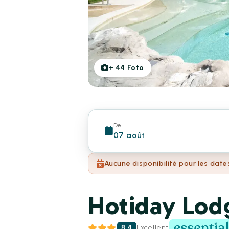
+
44
Foto
De
07 août
Aucune disponibilité pour les date
Hotiday Lod
8.4
Excellent