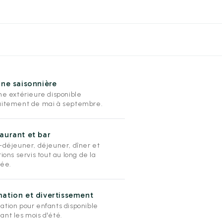
ine saisonnière
ine extérieure disponible
uitement de mai à septembre.
aurant et bar
t-déjeuner, déjeuner, dîner et
tions servis tout au long de la
née.
ation et divertissement
ation pour enfants disponible
ant les mois d'été.