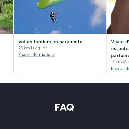
Vol en tandem en parapente
Visite d
25 km Lucques
essentie
Plus d'informations
parfume
15 km Ma
Plus d'in
FAQ