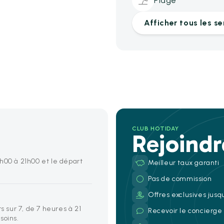
Plage
Afficher tous les se
CLUB HOTIDAY
Rejoind
h00 à 21h00 et le départ
Meilleur taux garanti
Pas de commission
Offres exclusives jusq
s sur 7, de 7 heures à 21
Recevoir le concierg
soins.