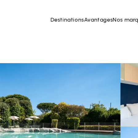
Destinations
Avantages
Nos mar
 août
→
08 août
2 Les personnes, 1 Chambre
Rése