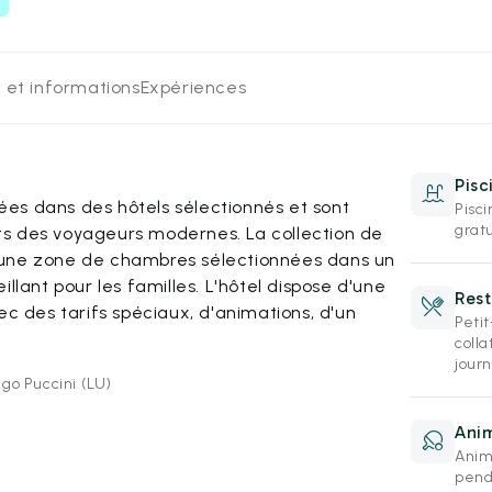
 et informations
Expériences
Pisc
es dans des hôtels sélectionnés et sont
Pisc
grat
s des voyageurs modernes. La collection de
 une zone de chambres sélectionnées dans un
llant pour les familles. L'hôtel dispose d'une
Rest
ec des tarifs spéciaux, d'animations, d'un
Peti
colla
jour
ago Puccini (LU)
Anim
Anim
pend