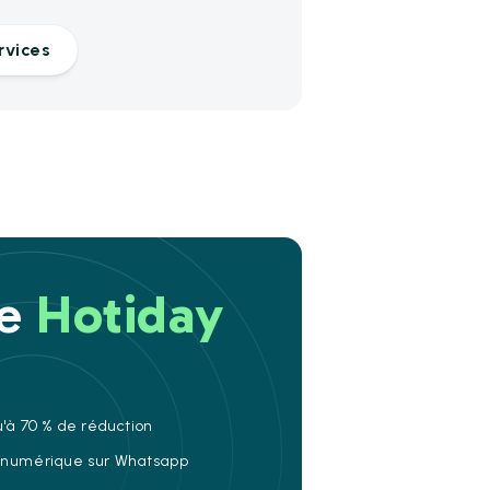
rvices
re
Hotiday
u'à 70 % de réduction
e numérique sur Whatsapp