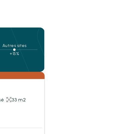
Autres sites
+15%
sé
33 m2