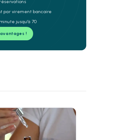
 réservations
nt par virement bancaire
minute jusqu'à 70
 avantages !