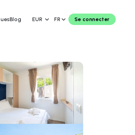
ques
Blog
EUR
FR
Se connecter
rver