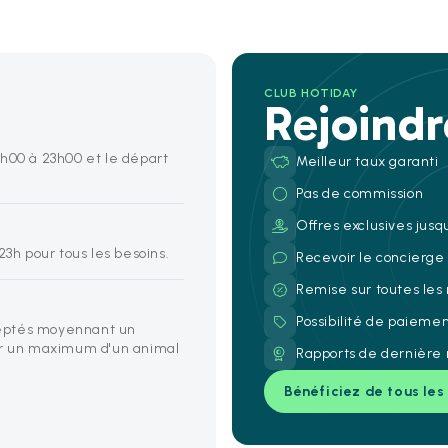
CLUB HOTIDAY
Rejoind
4h00 à 23h00 et le départ
Meilleur taux garanti
Pas de commission
Offres exclusives jusq
23h pour tous les besoins.
Recevoir le concierg
Remise sur toutes les
Possibilité de paieme
eptés moyennant un
ur un maximum d'un animal
Rapports de dernière 
Bénéficiez de tous les