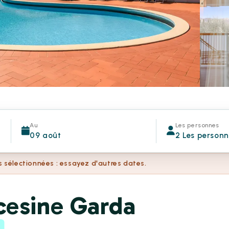
Au
Les personnes
09 août
2 Les person
s sélectionnées : essayez d'autres dates.
cesine Garda