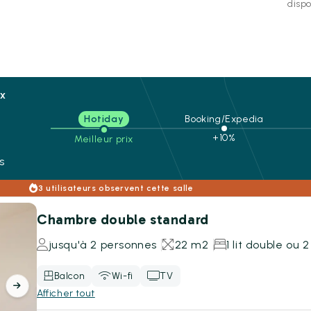
disp
ix
Hotiday
Booking/Expedia
n
+10%
Meilleur prix
s
3 utilisateurs observent cette salle
Chambre double standard
jusqu'à 2 personnes
22 m2
1 lit double ou 2
Balcon
Wi-fi
TV
Afficher tout