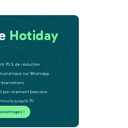
re
Hotiday
u'à 70 % de réduction
e numérique sur Whatsapp
 réservations
nt par virement bancaire
minute jusqu'à 70
 avantages !