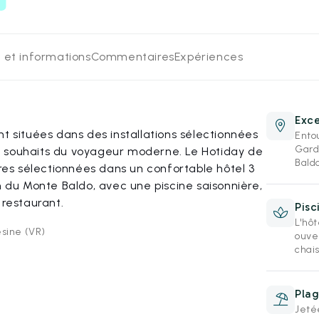
 et informations
Commentaires
Expériences
Exce
t situées dans des installations sélectionnées
Entou
Gard
x souhaits du voyageur moderne. Le Hotiday de
Baldo
s sélectionnées dans un confortable hôtel 3
n du Monte Baldo, avec une piscine saisonnière,
 restaurant.
Pisc
L'hôt
esine (VR)
ouve
chai
Plag
Jeté