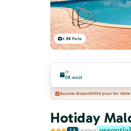
+
88
Foto
De
08 août
Aucune disponibilité pour les date
Hotiday Mal
7.9
Excellent