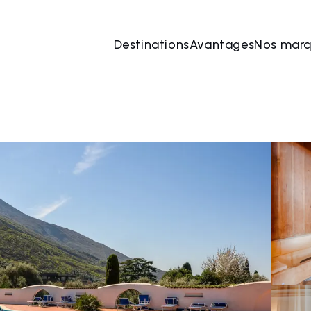
Destinations
Avantages
Nos mar
 août
→
09 août
2 Les personnes, 1 Chambre
Rése