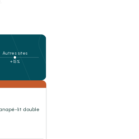
.
Autres sites
+15%
 canapé-lit double