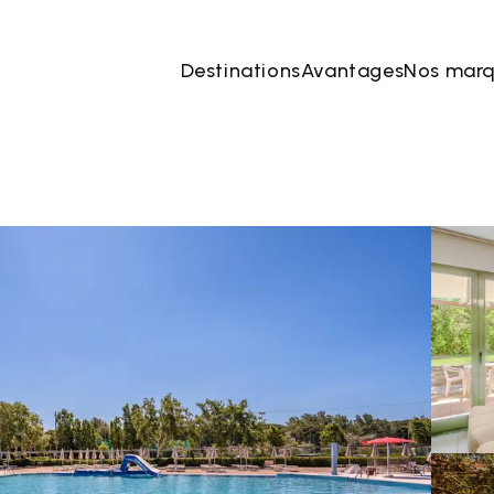
Destinations
Avantages
Nos mar
 août
→
09 août
2 Les personnes, 1 Chambre
Rése