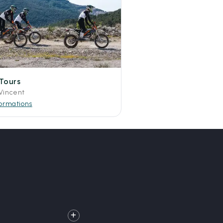
Tours
 Vincent
formations