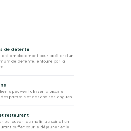
s de détente
llent emplacement pour profiter d'un
mum de détente, entouré par la
re.
ine
lients peuvent utiliser la piscine
 des parasols et des chaises longues.
et restaurant
r est ouvert du matin au soir et un
aurant buffet pour le déjeuner et le