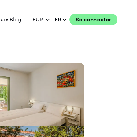
ques
Blog
EUR
FR
Se connecter
rver