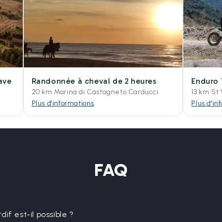
cave
Randonnée à cheval de 2 heures
Enduro 
20 km Marina di Castagneto Carducci
13 km St
Plus d'informations
Plus d'in
FAQ
if est-il possible ?