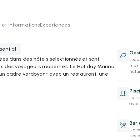
 et informations
Expériences
sential
Oasi
es dans des hôtels sélectionnés et sont
Exce
maxi
ts des voyageurs modernes. Le Hotiday Marina
natu
 un cadre verdoyant avec un restaurant, une
Pisc
Les c
avec
Bar 
Un ba
rest