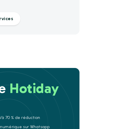
rvices
re
Hotiday
u'à 70 % de réduction
e numérique sur Whatsapp