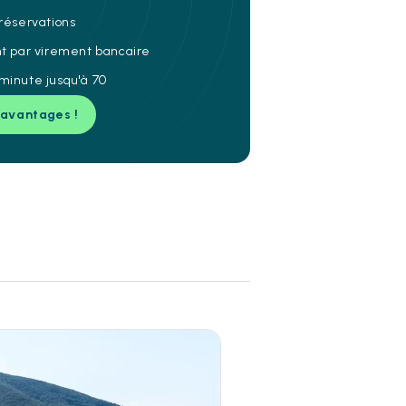
 réservations
nt par virement bancaire
minute jusqu'à 70
 avantages !