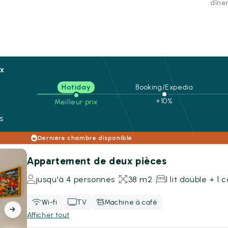
dîner
ix
Hotiday
Booking/Expedia
n
+10%
Meilleur prix
s
Dernière chambre disponible
Appartement de deux pièces
jusqu'à 4 personnes
38 m2
1 lit double + 1
Wi-fi
TV
Machine à café
Afficher tout