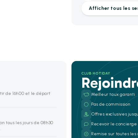
Afficher tous les se
CLUB HOTIDAY
Rejoind
tir de 16h00 et le départ
Meilleur taux garanti
Pas de commission
Offres exclusives jusq
ion tous les jours de 08h30
Recevoir le concierg
.
Remise sur toutes les