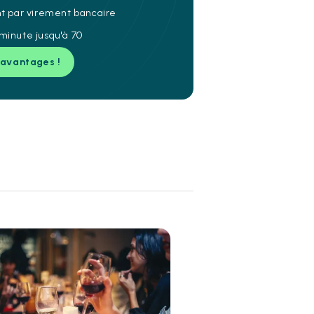
nt par virement bancaire
minute jusqu'à 70
 avantages !