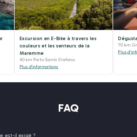
ur
Excursion en E-Bike à travers les
Dégusta
70 km Gr
i
couleurs et les senteurs de la
Plus d'in
Maremme
40 km Porto Santo Stefano
Plus d'informations
FAQ
 est-il exigé ?