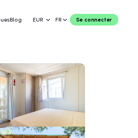
ques
Blog
EUR
FR
Se connecter
rver