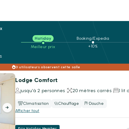
ix
Hotiday
Booking/Expedia
n
+10%
Meilleur prix
s
3 utilisateurs observent cette salle
Lodge Comfort
jusqu'à 2 personnes
20 mètres carrés
1 lit
Climatisation
Chauffage
Douche
Afficher tout
Prix Hotiday Member