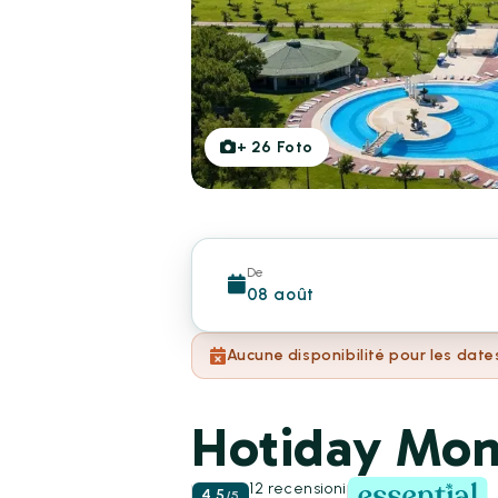
+
26
Foto
De
08 août
Aucune disponibilité pour les date
Hotiday Mon
12 recensioni
4.5
/
5