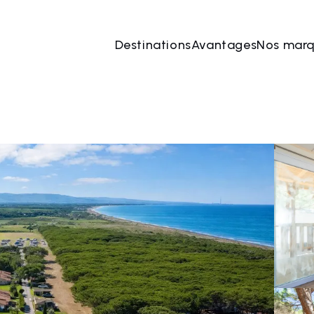
Destinations
Avantages
Nos mar
 août
→
09 août
2 Les personnes, 1 Chambre
Rése