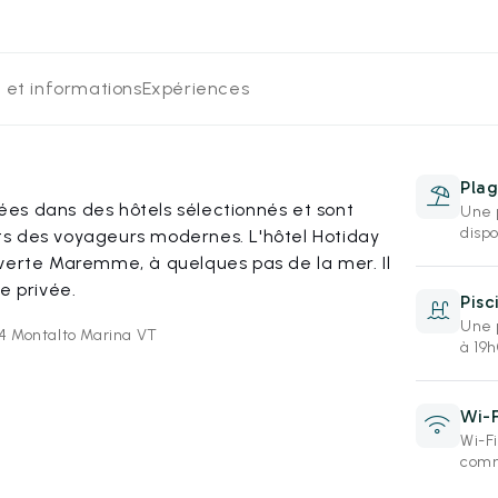
 et informations
Expériences
Plag
es dans des hôtels sélectionnés et sont
Une 
dispo
s des voyageurs modernes. L'hôtel Hotiday
 verte Maremme, à quelques pas de la mer. Il
e privée.
Pisc
Une 
14 Montalto Marina VT
à 19h
Wi-F
Wi-Fi
comm