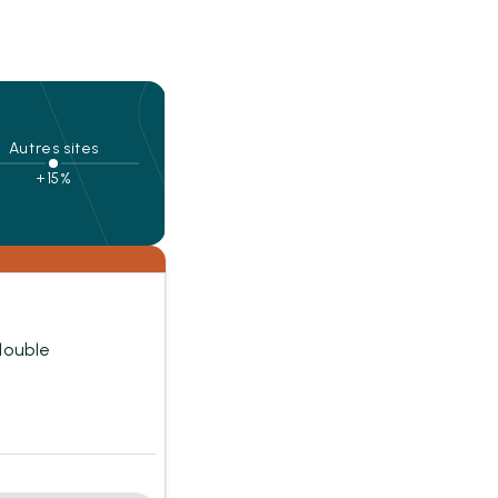
Autres sites
+15%
 double