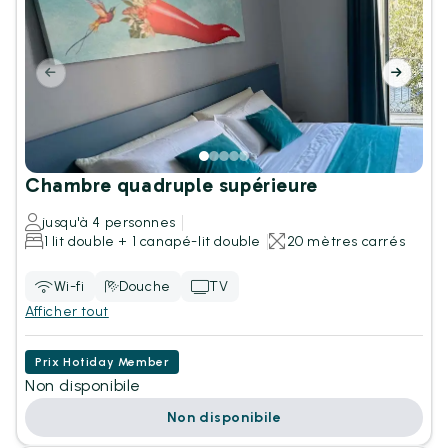
Chambre quadruple supérieure
jusqu'à 4 personnes
1 lit double + 1 canapé-lit double
20 mètres carrés
Wi-fi
Douche
TV
Afficher tout
Prix Hotiday Member
Non disponibile
Non disponibile