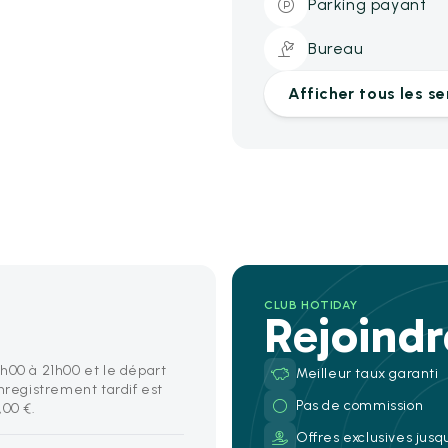
Parking payant
Bureau
Afficher tous les se
CLUB HOTIDAY
Rejoind
h00 à 21h00 et le départ
Meilleur taux garanti
enregistrement tardif est
Pas de commission
,00 €.
Offres exclusives jusq