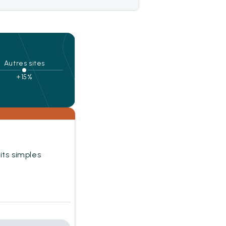
Autres sites
+15%
lits simples