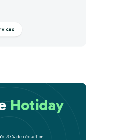
rvices
re
Hotiday
u'à 70 % de réduction