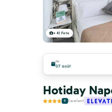
+
41
Foto
De
07 août
Hotiday Napo
9
Excellent