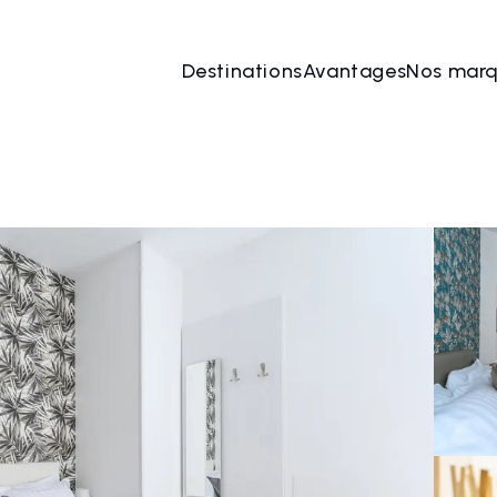
Destinations
Avantages
Nos mar
 août
→
08 août
2 Les personnes, 1 Chambre
Rése