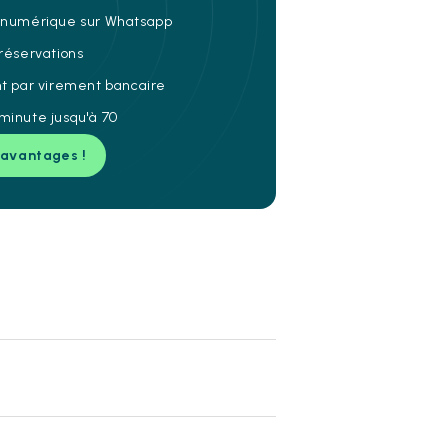
e numérique sur Whatsapp
 réservations
nt par virement bancaire
minute jusqu'à 70
 avantages !