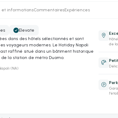
 et informations
Commentaires
Expériences
les
Elevate
Exce
es dans des hôtels sélectionnés et sont
Hôtel
de l
 des voyageurs modernes. Le Hotiday Napoli
ast raffiné situé dans un bâtiment historique
s de la station de métro Duomo.
Peti
Déli
Napoli (NA)
Park
Gara
l'éta