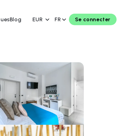
ques
Blog
EUR
FR
Se connecter
rver