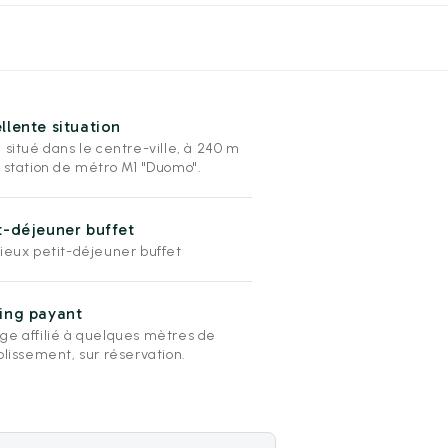
llente situation
 situé dans le centre-ville, à 240 m
a station de métro M1 "Duomo".
t-déjeuner buffet
cieux petit-déjeuner buffet
ing payant
ge affilié à quelques mètres de
blissement, sur réservation.