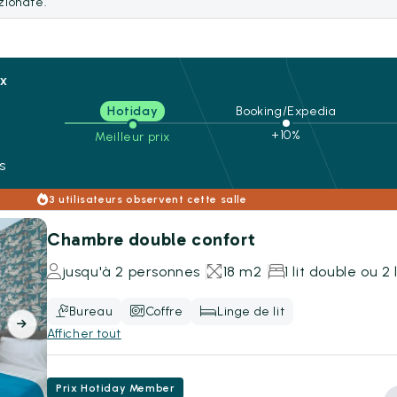
ezionate.
ix
Hotiday
Booking/Expedia
n
+10%
Meilleur prix
s
3 utilisateurs observent cette salle
Chambre double confort
jusqu'à 2 personnes
18 m2
1 lit double ou 2 
Bureau
Coffre
Linge de lit
Afficher tout
Prix Hotiday Member