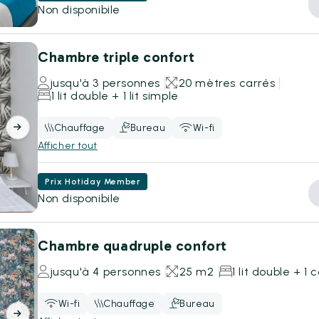
Non disponibile
Chambre triple confort
jusqu'à 3 personnes
20 mètres carrés
1 lit double + 1 lit simple
Chauffage
Bureau
Wi-fi
Afficher tout
Prix Hotiday Member
Non disponibile
Chambre quadruple confort
jusqu'à 4 personnes
25 m2
1 lit double + 1
Wi-fi
Chauffage
Bureau