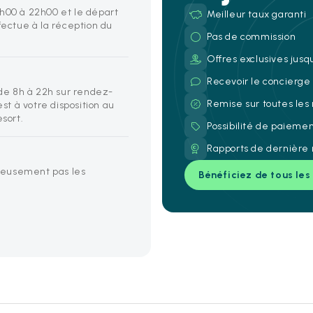
5h00 à 22h00 et le départ
Meilleur taux garanti
fectue à la réception du
Pas de commission
Offres exclusives jusq
Recevoir le concierg
 de 8h à 22h sur rendez-
Remise sur toutes les
est à votre disposition au
esort.
Possibilité de paieme
Rapports de dernière 
reusement pas les
Bénéficiez de tous les