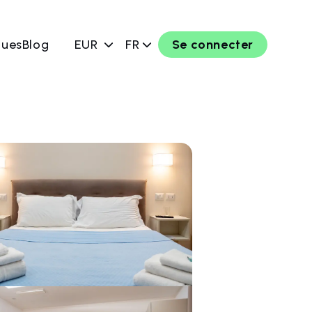
ques
Blog
EUR
FR
Se connecter
rver