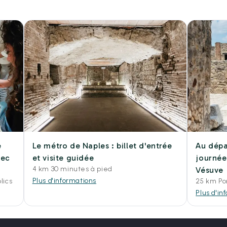
e
Le métro de Naples : billet d'entrée
Au dépa
vec
et visite guidée
journée
4 km 30 minutes à pied
Vésuve
Plus d'informations
lics
25 km Po
Plus d'in