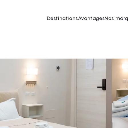
Destinations
Avantages
Nos mar
 août
→
07 août
2 Les personnes, 1 Chambre
Rése