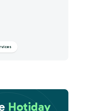
rvices
re
Hotiday