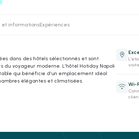
 et informations
Expériences
Exce
es dans des hôtels sélectionnés et sont
L'ét
visit
s du voyageur moderne. L'hôtel Hotiday Napoli
rtable qui bénéficie d'un emplacement idéal
s chambres élégantes et climatisées.
Wi-F
Conne
clien