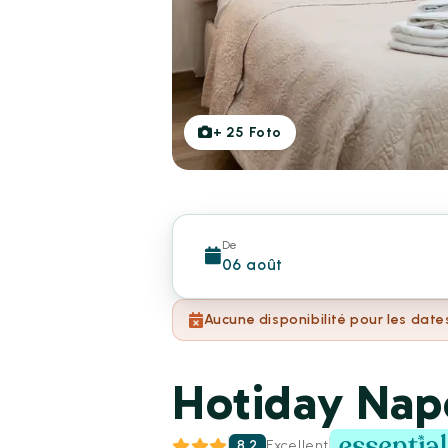
+
25
Foto
De
06 août
Aucune disponibilité pour les date
Hotiday Napo
8.2
Excellent