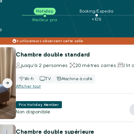
ix
Hotiday
Booking/Expedia
n
+10%
Meilleur prix
s
3 utilisateurs observent cette salle
Chambre double standard
jusqu'à 2 personnes
20 mètres carrés
1 lit
Wi-fi
TV
Machine à café
Afficher tout
Prix Hotiday Member
Non disponibile
Chambre double supérieure