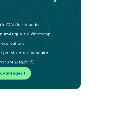
u'à 70 % de réduction
e numérique sur Whatsapp
 réservations
nt par virement bancaire
minute jusqu'à 70
 avantages !