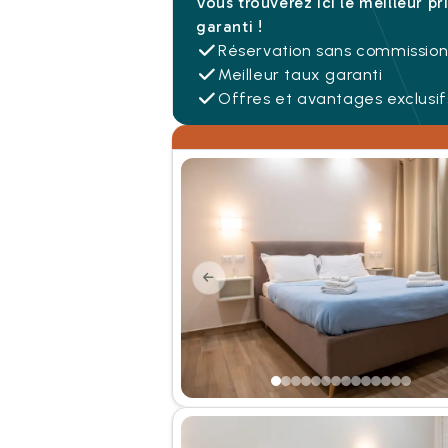
Vous trouverez ici le meilleur pr
garanti !
Réservation sans commissio
Meilleur taux garanti
Offres et avantages exclusif