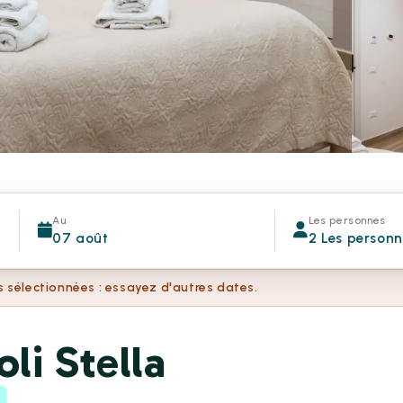
Au
Les personnes
07 août
2 Les person
s sélectionnées : essayez d'autres dates.
li Stella