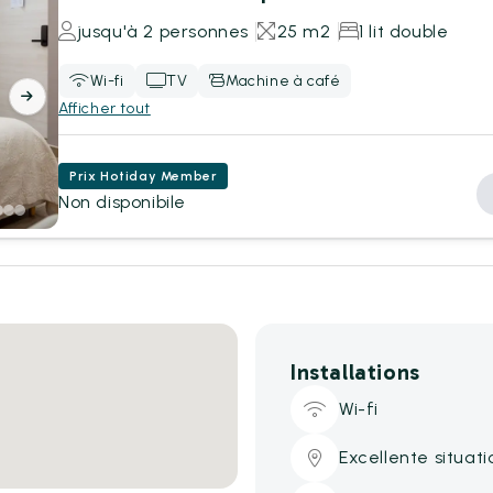
jusqu'à 2 personnes
25 m2
1 lit double
Wi-fi
TV
Machine à café
Afficher tout
Prix Hotiday Member
Non disponibile
Installations
Wi-fi
Excellente situati