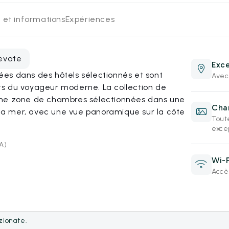
 et informations
Expériences
levate
Exce
es dans des hôtels sélectionnés et sont
Avec
s du voyageur moderne. La collection de
une zone de chambres sélectionnées dans une
Cham
a mer, avec une vue panoramique sur la côte
Tout
exce
SA)
Wi-F
Accès
ezionate.