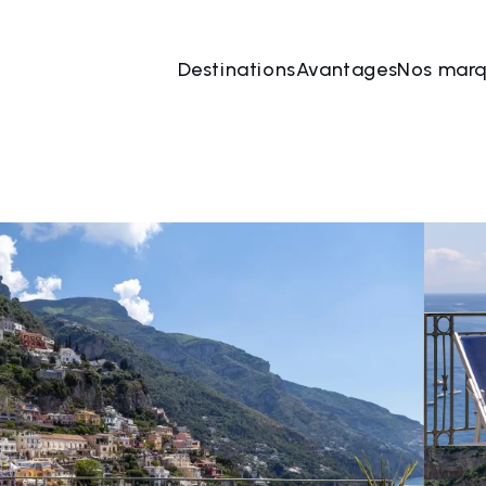
Destinations
Avantages
Nos mar
 août
→
08 août
2 Les personnes, 1 Chambre
Rése