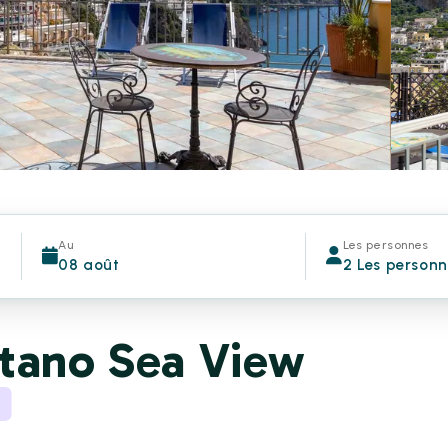
Au
Les personnes
08 août
2 Les person
itano Sea View