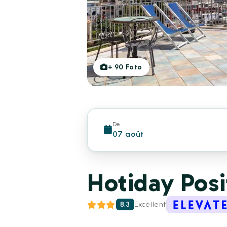
+
90
Foto
De
07 août
Hotiday Pos
8.3
Excellent