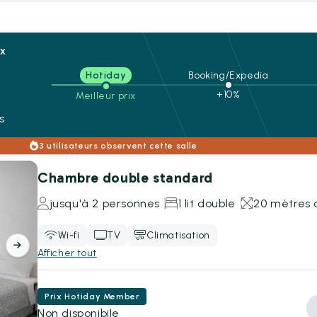
ix
Hotiday
Booking/Expedia
n
+10%
Meilleur prix
s
3 utilisateurs observent cette salle
Chambre double standard
jusqu'à 2 personnes
1 lit double
20 mètres 
Wi-fi
TV
Climatisation
Afficher tout
Prix Hotiday Member
Non disponibile