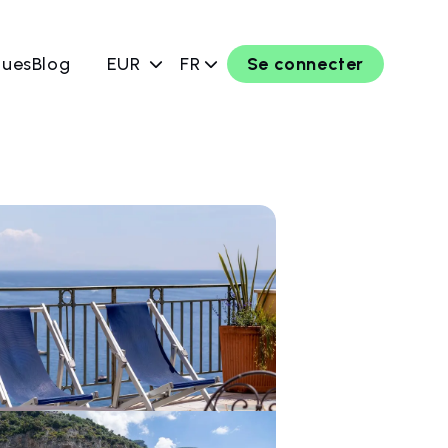
ques
Blog
EUR
FR
Se connecter
rver