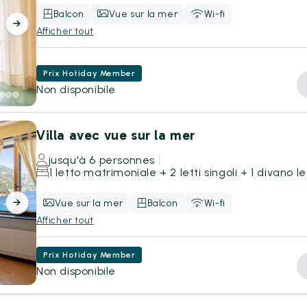
Balcon
Vue sur la mer
Wi-fi
Afficher tout
Prix Hotiday Member
Non disponibile
Villa avec vue sur la mer
jusqu'à 6 personnes
1 letto matrimoniale + 2 letti singoli + 1 divano le
Vue sur la mer
Balcon
Wi-fi
Afficher tout
Prix Hotiday Member
Non disponibile