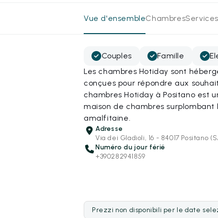
Vue d'ensemble
Chambres
Services
Couples
Famille
E
Les chambres Hotiday sont hébergé
conçues pour répondre aux souhait
chambres Hotiday à Positano est 
maison de chambres surplombant l
amalfitaine.
Adresse
Via dei Gladioli, 16 - 84017 Positano (
Numéro du jour férié
+390282941859
Prezzi non disponibili per le date sel