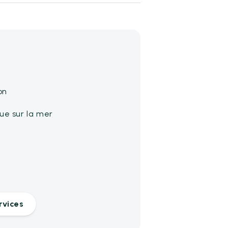
on
e sur la mer
rvices