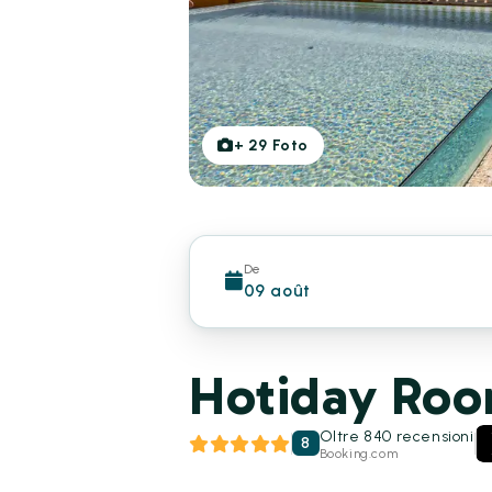
+
29
Foto
De
09 août
Hotiday Room
Oltre 840 recensioni
8
Booking.com