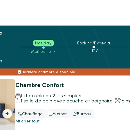
ix
Hotiday
Booking/Expedia
n
+10%
Meilleur prix
s
Dernière chambre disponible
Chambre Confort
1 lit double ou 2 lits simples
1 salle de bain avec douche et baignoire
16 
Chauffage
Minibar
Bureau
Afficher tout