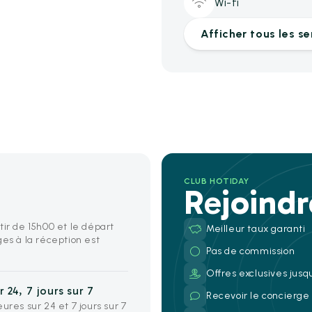
Wi-fi
Afficher tous les se
CLUB HOTIDAY
Rejoind
tir de 15h00 et le départ
Meilleur taux garanti
ges à la réception est
Pas de commission
Offres exclusives jusq
 24, 7 jours sur 7
Recevoir le concierg
ures sur 24 et 7 jours sur 7