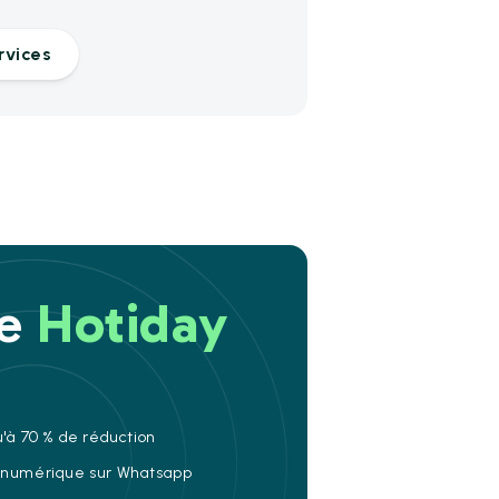
rvices
re
Hotiday
u'à 70 % de réduction
e numérique sur Whatsapp