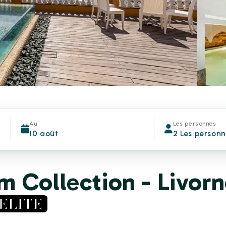
Au
Les personnes
10 août
2 Les person
 Collection - Livor