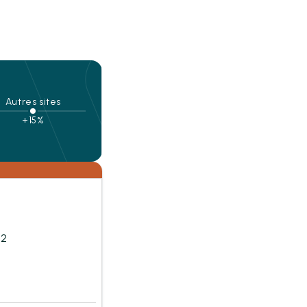
Autres sites
+15%
m2