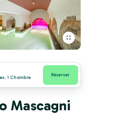
Réserver
nes, 1 Chambre
no Mascagni