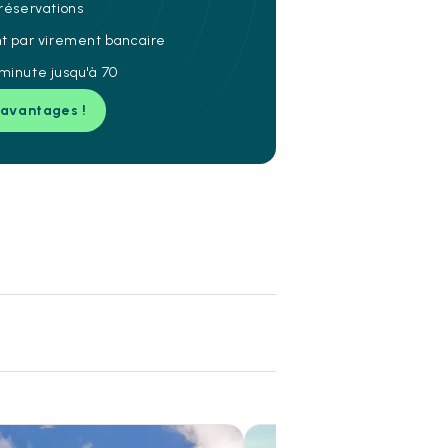
 réservations
nt par virement bancaire
minute jusqu'à 70
 avantages !