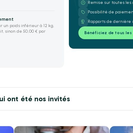
Remise sur toutes les
Possibilité de paieme
iement
Rapports de dernière 
 un poids inférieur à 12 kg,
t, sinon de 50,00 € par
Bénéficiez de tous les
ui ont été nos invités