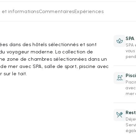
 et informations
Commentaires
Expériences
SPA 
es dans des hôtels sélectionnés et sont
SPA e
vous
du voyageur moderne. La collection de
pend
une zone de chambres sélectionnées dans un
 de mer avec SPA, salle de sport, piscine avec
sur le toit.
Pis
Pisc
avec
mer 
Rest
Déjeu
Servi
égal