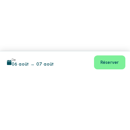
De
Réserver
06 août
→
07 août
Footer