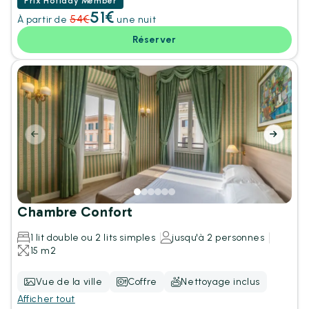
Prix Hotiday Member
51€
54€
À partir de
une nuit
Réserver
Chambre Confort
1 lit double ou 2 lits simples
jusqu'à 2 personnes
15 m2
Vue de la ville
Coffre
Nettoyage inclus
Afficher tout