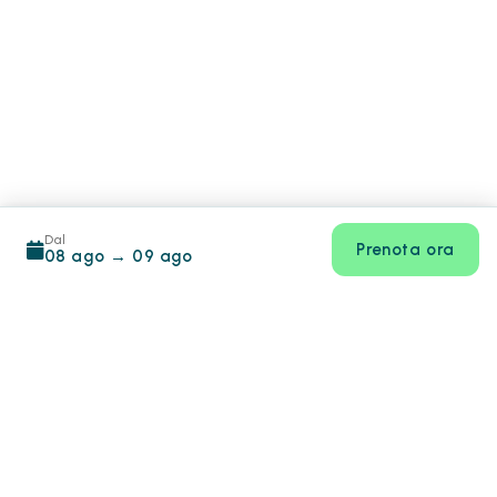
Dal
Prenota ora
08 ago
→
09 ago
Footer