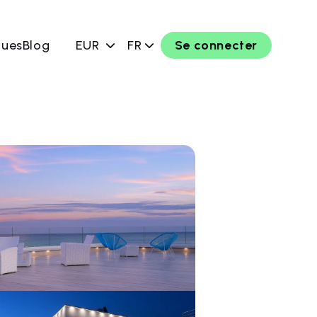
ques
Blog
EUR
FR
Se connecter
rver