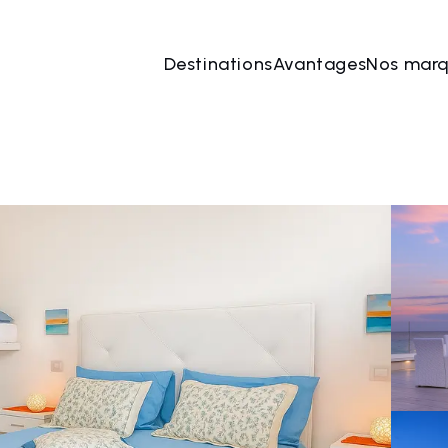
Destinations
Avantages
Nos mar
 août
→
10 août
2 Les personnes, 1 Chambre
Rése