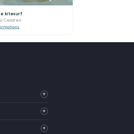
e kitesurf
to Cesareo
formations