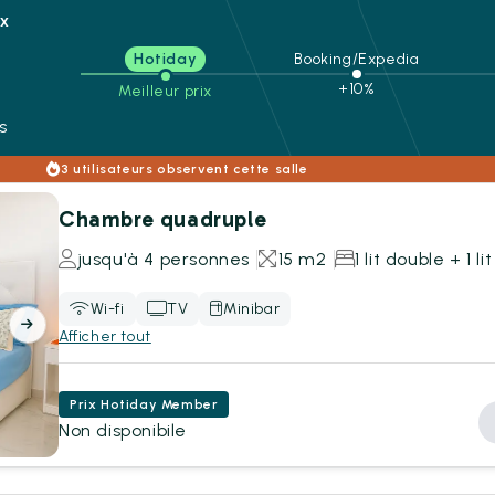
ix
Hotiday
Booking/Expedia
n
+10%
Meilleur prix
s
3 utilisateurs observent cette salle
Chambre quadruple
jusqu'à 4 personnes
15 m2
1 lit double + 1 l
Wi-fi
TV
Minibar
Afficher tout
Prix Hotiday Member
Non disponibile