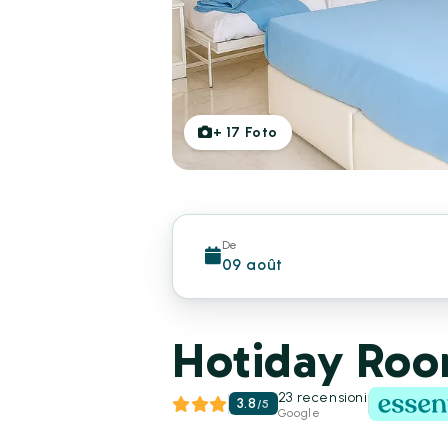
+
17
Foto
De
09 août
Hotiday Room
23 recensioni
3.8
/
5
Google