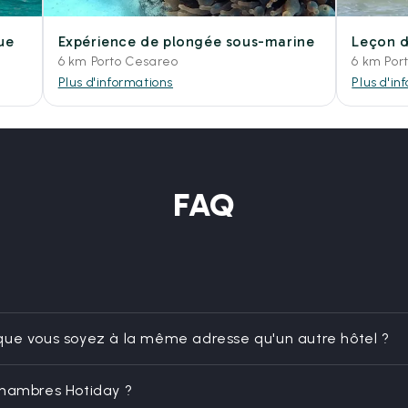
ue
Expérience de plongée sous-marine
Leçon d
6 km Porto Cesareo
6 km Por
Plus d'informations
Plus d'in
FAQ
que vous soyez à la même adresse qu'un autre hôtel ?
chambres Hotiday ?