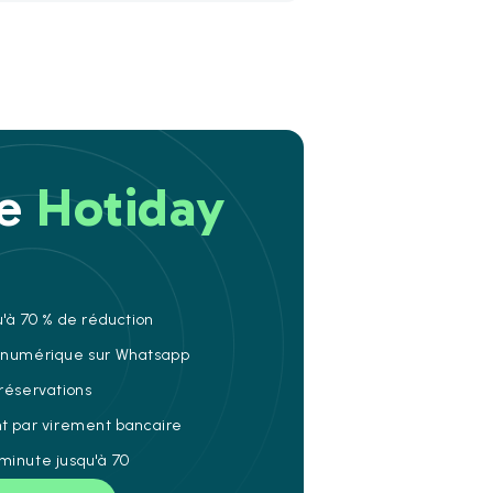
re
Hotiday
u'à 70 % de réduction
e numérique sur Whatsapp
 réservations
nt par virement bancaire
minute jusqu'à 70