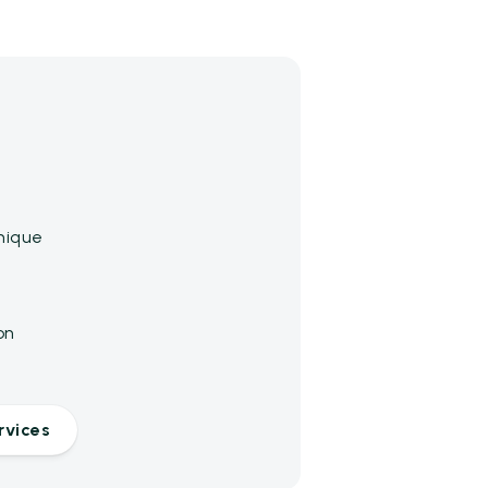
mique
on
rvices