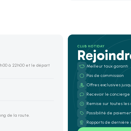
CLUB HOTIDAY
Rejoind
4h00 à 22h00 et le départ
Meilleur taux garanti
Pas de commission
Offres exclusives jusq
Recevoir le concierg
Remise sur toutes les
Possibilité de paieme
ong de la route.
Rapports de dernière 