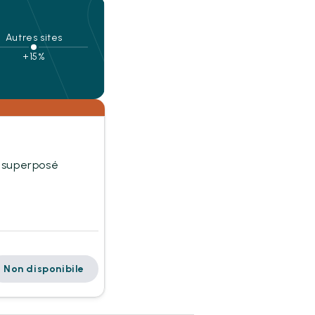
Autres sites
+15%
it superposé
Non disponibile