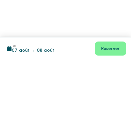
De
Réserver
07 août
→
08 août
Footer
CIN:
IT081020A1KYJ4V3WN, 19081020A210836
info@hotiday.it