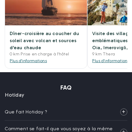
Dîner-croisière au coucher du
Visite des village
soleil avec volcan et sources
emblématiques de
d'eau chaude
Oia, Imerovigli, F
0 km Prise en charge à l'hôtel
9 km Thera
Plus d'informations
Plus d'informations
FAQ
Hotiday
Que fait Hotiday ?
Comment se fait-il que vous soyez à la même