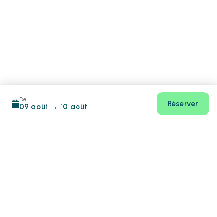
De
Réserver
09 août
→
10 août
Footer