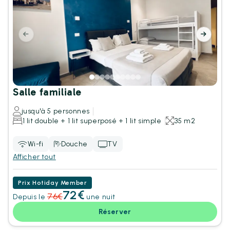
Salle familiale
jusqu'à 5 personnes
1 lit double + 1 lit superposé + 1 lit simple
35 m2
Wi-fi
Douche
TV
Afficher tout
Prix Hotiday Member
72€
76€
Depuis le
une nuit
Réserver