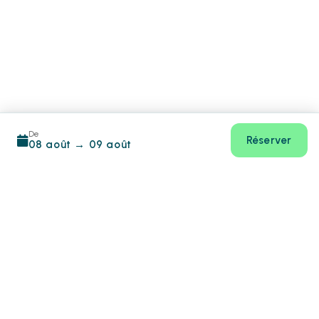
De
Réserver
08 août
→
09 août
Footer
CIN:
IT063049B4JZPYJEUL