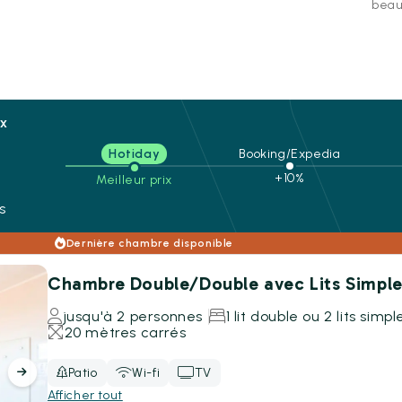
beaut
ix
Hotiday
Booking/Expedia
n
+10%
Meilleur prix
s
Dernière chambre disponible
Chambre Double/Double avec Lits Simpl
jusqu'à 2 personnes
1 lit double ou 2 lits simpl
20 mètres carrés
Patio
Wi-fi
TV
Afficher tout