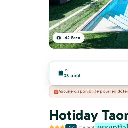
+
42
Foto
De
08 août
Aucune disponibilité pour les date
Hotiday Tao
7.7
Excellent