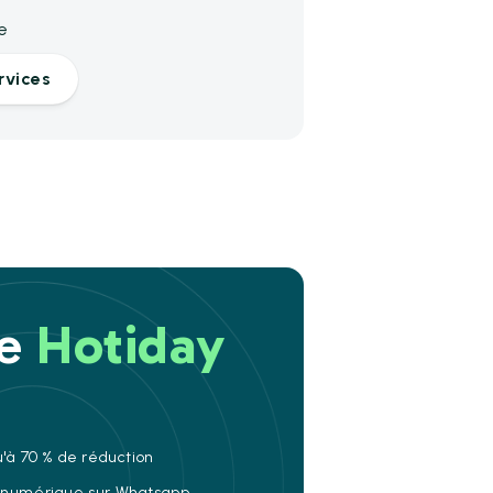
e
rvices
re
Hotiday
u'à 70 % de réduction
e numérique sur Whatsapp