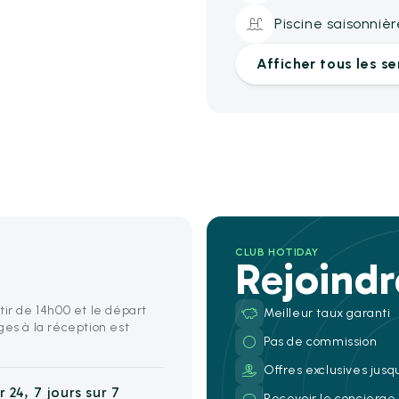
Piscine saisonnièr
Afficher tous les se
CLUB HOTIDAY
Rejoind
tir de 14h00 et le départ
Meilleur taux garanti
ges à la réception est
Pas de commission
Offres exclusives jusq
 24, 7 jours sur 7
Recevoir le concierg