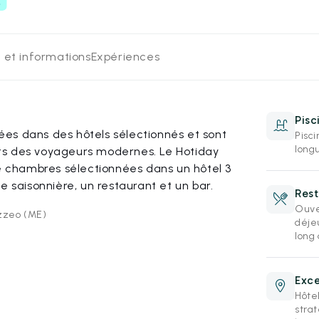
 et informations
Expériences
Pisc
es dans des hôtels sélectionnés et sont
Pisc
longu
ts des voyageurs modernes. Le Hotiday
chambres sélectionnées dans un hôtel 3
e saisonnière, un restaurant et un bar.
Rest
Ouve
azzeo (ME)
déjeu
long 
Exce
Hôte
strat