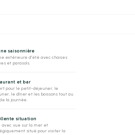
ine saisonnière
ine extérieure d'été avec chaises
es et parasols.
aurant et bar
rt pour le petit-déjeuner, le
ner, le dîner et les boissons tout au
de la journée.
llente situation
l avec vue sur la mer et
égiquement situé pour visiter la