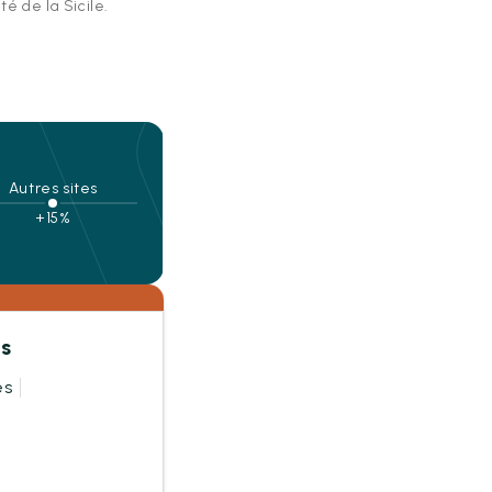
é de la Sicile.
Autres sites
+15%
es
es