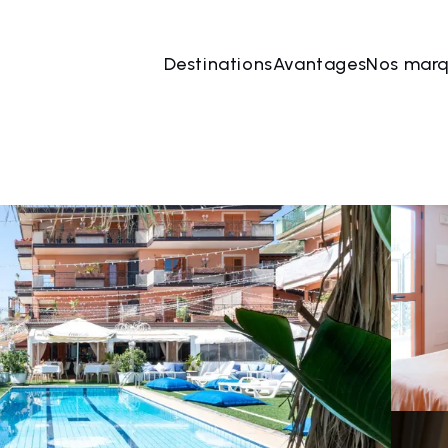
Destinations
Avantages
Nos mar
 août
→
09 août
2 Les personnes, 1 Chambre
Rése