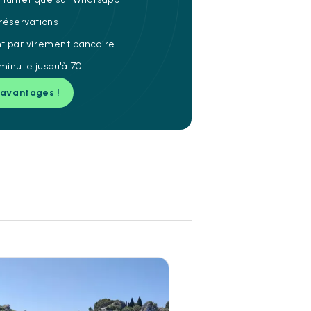
 réservations
nt par virement bancaire
minute jusqu'à 70
 avantages !