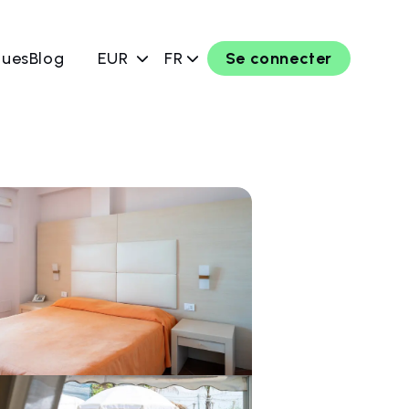
ques
Blog
EUR
FR
Se connecter
rver