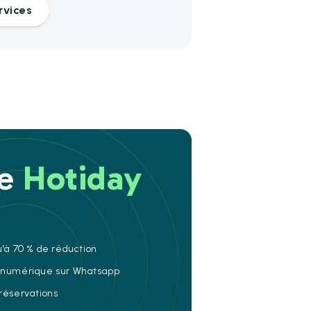
rvices
re
Hotiday
u'à 70 % de réduction
e numérique sur Whatsapp
 réservations