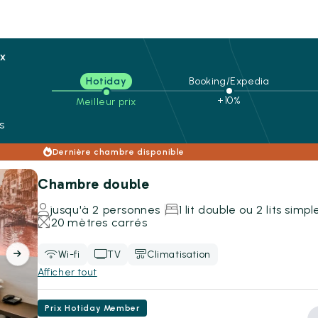
ix
Hotiday
Booking/Expedia
n
+10%
Meilleur prix
s
Dernière chambre disponible
Chambre double
jusqu'à 2 personnes
1 lit double ou 2 lits simpl
20 mètres carrés
Wi-fi
TV
Climatisation
Afficher tout
Prix Hotiday Member