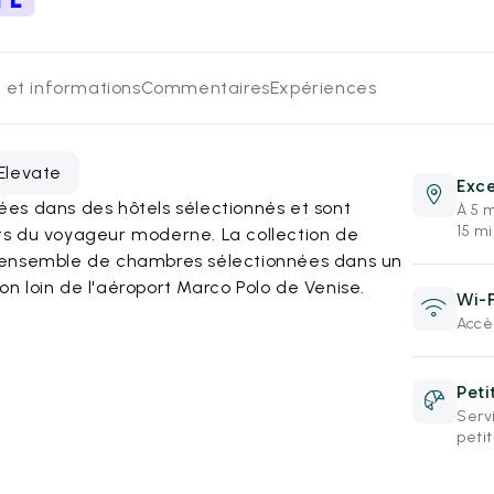
 et informations
Commentaires
Expériences
Elevate
Exce
es dans des hôtels sélectionnés et sont
À 5 m
15 m
s du voyageur moderne. La collection de
 ensemble de chambres sélectionnées dans un
non loin de l'aéroport Marco Polo de Venise.
Wi-F
Accès
)
Peti
Servi
peti