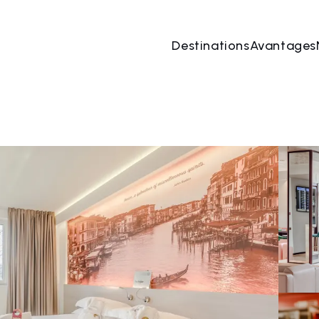
Destinations
Avantages
 août
→
07 août
2 Les personnes, 1 Chambre
Rése