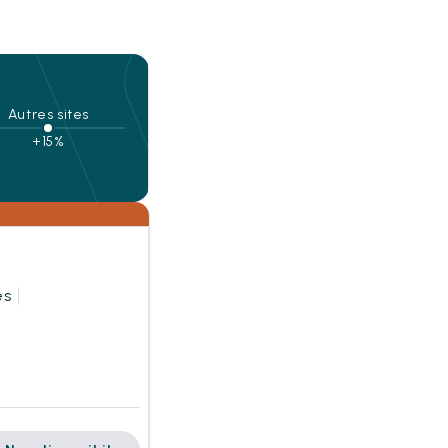
Autres sites
+15%
es