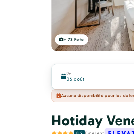
+
73
Foto
De
06 août
Aucune disponibilité pour les date
Hotiday Ven
8.2
Excellent