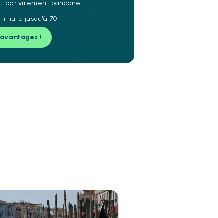
nt par virement bancaire
minute jusqu'à 70
 avantages !