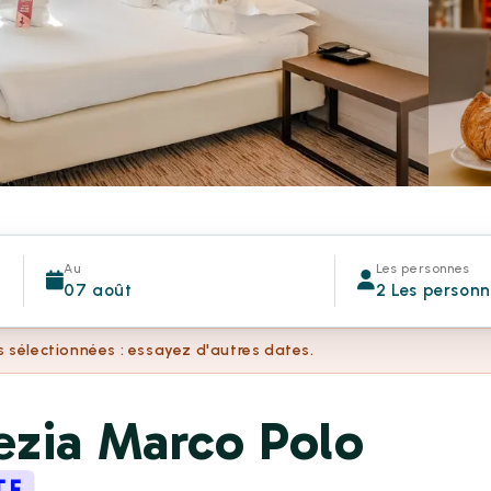
Au
Les personnes
07 août
2 Les person
s sélectionnées : essayez d'autres dates.
ezia Marco Polo