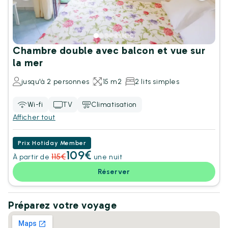
Chambre double avec balcon et vue sur
la mer
jusqu'à 2 personnes
15 m2
2 lits simples
Wi-fi
TV
Climatisation
Afficher tout
Prix Hotiday Member
109€
115€
À partir de
une nuit
Réserver
Préparez votre voyage