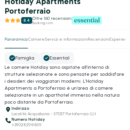
Hotiday Apartments
Portoferraio
Oltre 160 recensioni
8.4
Booking.com
Panoramica
Camere
Servizi e informazioni
Recensioni
Esperienz
Famiglia
Essential
Le camere Hotiday sono ospitate all’interno di
strutture selezionate e sono pensate per soddisfare
i desideri dei viaggiatori moderni. L’Hotiday
Apartments a Portoferraio è un’area di camere
selezionate in un aparthotel immerso nella natura
poco distante da Portoferraio.
Indirizzo
Località Acquabona - 57037 Portoferraio (LI)
Numero Hotiday
+390282941859