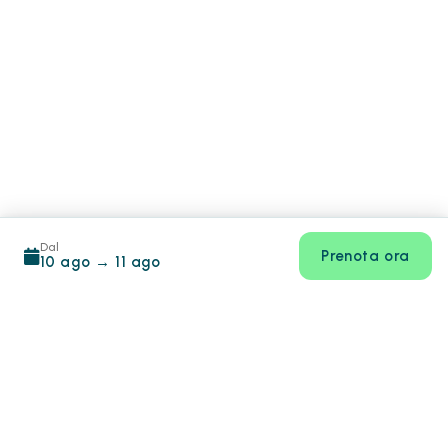
Dal
Prenota ora
10 ago
→
11 ago