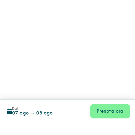
Dal
Prenota ora
07 ago
→
08 ago