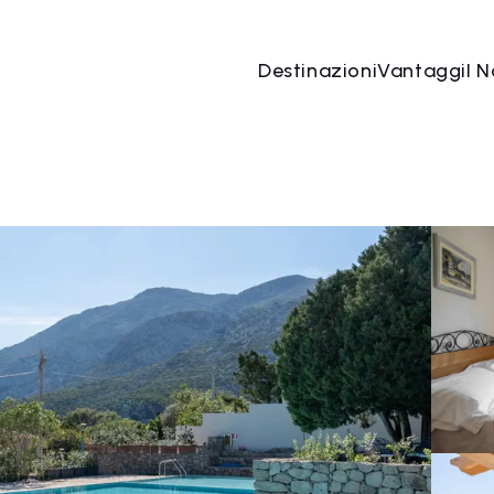
Destinazioni
Vantaggi
I N
07 ago
→
08 ago
2 Persone, 1 Camera
Prenota o