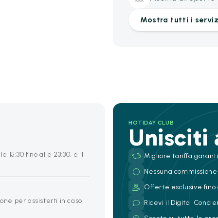
Mostra tutti i serviz
HOTIDAY CLUB
Unisciti
e 15:30 fino alle 23:30, e il
Migliore tariffa garant
Nessuna commissione
Offerte esclusive fino 
one per assisterti in caso
Ricevi il Digital Conc