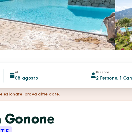
Al
Persone
08 agosto
2 Persone, 1 Ca
selezionate: prova altre date.
a Gonone