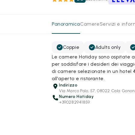
Panoramica
Camere
Servizi e info
Coppie
Adults only
Le camere Hotiday sono ospitate all
per soddisfare i desideri dei viag
di camere selezionate in un hotel 
all'aperto e ristorante.
Indirizzo
Via Marco Polo, 57, 08022 Cala Gono
Numero Hotiday
+390282941859