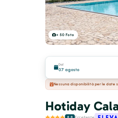
+
50
Foto
Dal
07 agosto
Nessuna disponibilità per le date 
Hotiday Cal
8.8
Eccellente