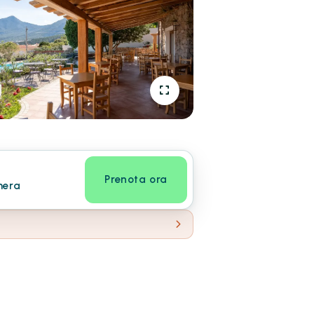
Prenota ora
mera