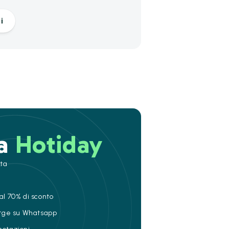
i
 a
Hotiday
ita
al 70% di sconto
ierge su Whatsapp