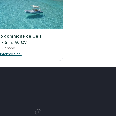
io gommone da Cala
- 5 m, 40 CV
a Gonone
 informazioni