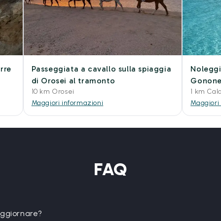
rre
Passeggiata a cavallo sulla spiaggia
Nolegg
di Orosei al tramonto
Gonone 
10 km Orosei
1 km Cal
Maggiori informazioni
Maggiori
FAQ
oggiornare?