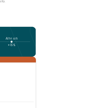
ito.
Altri siti
+15%