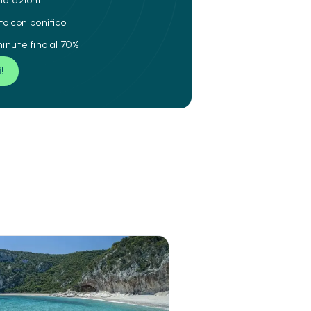
notazioni
to con bonifico
inute fino al 70%
i!