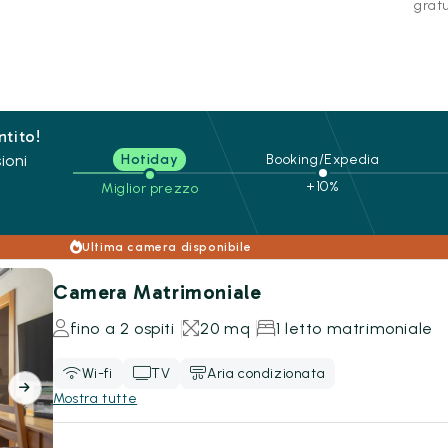
gratu
ntito!
ioni
Hotiday
Booking/Expedia
+10%
Miglior prezzo
Ultima camera disponibile
Camera Matrimoniale
fino a 2 ospiti
20 mq
1 letto matrimoniale
Wi-fi
TV
Aria condizionata
Mostra tutte