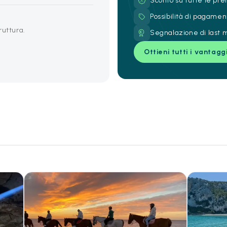
Sconto su tutte le pre
Possibilità di pagamen
truttura.
Segnalazione di last m
Ottieni tutti i vantagg