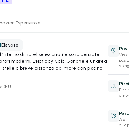
rmazioni
Esperienze
Elevate
Posi
’interno di hotel selezionati e sono pensate
Vist
posi
giatori moderni. L’Hotiday Cala Gonone è un’area
spiag
4 stelle a breve distanza dal mare con piscina
Pisc
ne (NU)
Pisci
ombre
Parc
A dis
all'a