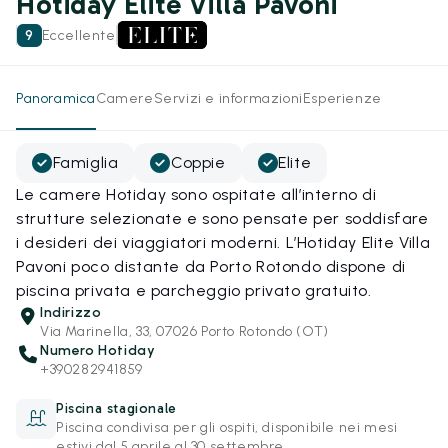
Hotiday Elite Villa Pavoni
9
Eccellente
Panoramica
Camere
Servizi e informazioni
Esperienze
Famiglia
Coppie
Elite
Le camere Hotiday sono ospitate all’interno di
strutture selezionate e sono pensate per soddisfare
i desideri dei viaggiatori moderni. L’Hotiday Elite Villa
Pavoni poco distante da Porto Rotondo dispone di
piscina privata e parcheggio privato gratuito.
Indirizzo
Via Marinella, 33, 07026 Porto Rotondo (OT)
Numero Hotiday
+390282941859
Piscina stagionale
Piscina condivisa per gli ospiti, disponibile nei mesi
estivi dal 5 aprile al 30 settembre.