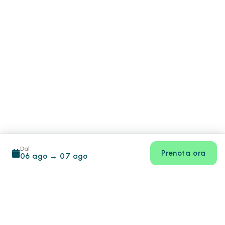
Dal
Prenota ora
06 ago
→
07 ago