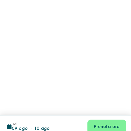
Dal
Prenota ora
09 ago
→
10 ago