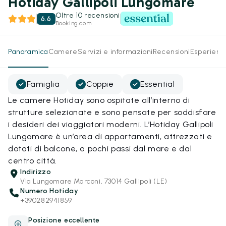
Hotiday Gallipoli Lungomare
Oltre 10 recensioni
6.6
Booking.com
Panoramica
Camere
Servizi e informazioni
Recensioni
Esperienz
Famiglia
Coppie
Essential
Le camere Hotiday sono ospitate all’interno di
strutture selezionate e sono pensate per soddisfare
i desideri dei viaggiatori moderni. L’Hotiday Gallipoli
Lungomare è un’area di appartamenti, attrezzati e
dotati di balcone, a pochi passi dal mare e dal
centro città.
Indirizzo
Via Lungomare Marconi, 73014 Gallipoli (LE)
Numero Hotiday
+390282941859
Posizione eccellente