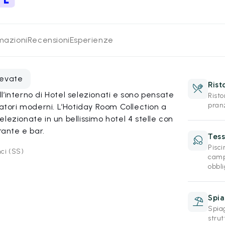
rmazioni
Recensioni
Esperienze
levate
Rist
’interno di Hotel selezionati e sono pensate
Risto
pran
iatori moderni. L’Hotiday Room Collection a
lezionate in un bellissimo hotel 4 stelle con
rante e bar.
Tess
Pisci
ci (SS)
campi
obbli
Spia
Spiag
strut