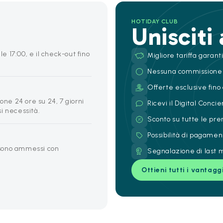
HOTIDAY CLUB
Unisciti
le 17:00, e il check-out fino
Migliore tariffa garant
Nessuna commissione
Offerte esclusive fino 
one 24 ore su 24, 7 giorni
Ricevi il Digital Conc
si necessità.
Sconto su tutte le pre
Possibilità di pagamen
g sono ammessi con
Segnalazione di last m
Ottieni tutti i vantagg