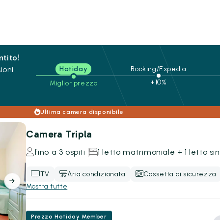
ntito!
ioni
Hotiday
Booking/Expedia
+10%
Miglior prezzo
Ultima camera disponibile
Camera Tripla
fino a 3 ospiti
1 letto matrimoniale + 1 letto si
TV
Aria condizionata
Cassetta di sicurezza
Mostra tutte
Prezzo Hotiday Member