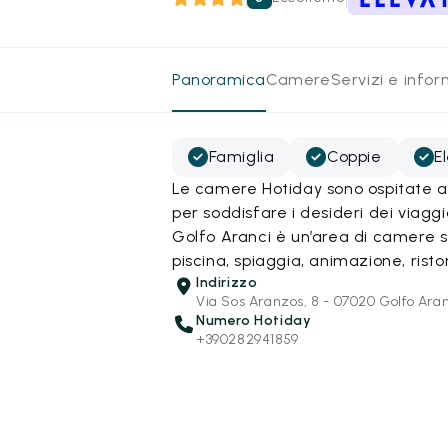
Panoramica
Camere
Servizi e info
Famiglia
Coppie
E
Le camere Hotiday sono ospitate all
per soddisfare i desideri dei viagg
Golfo Aranci è un’area di camere se
piscina, spiaggia, animazione, risto
Indirizzo
Via Sos Aranzos, 8 - 07020 Golfo Aran
Numero Hotiday
+390282941859