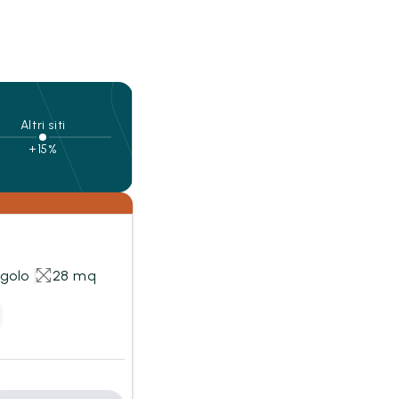
Altri siti
+15%
ngolo
28 mq