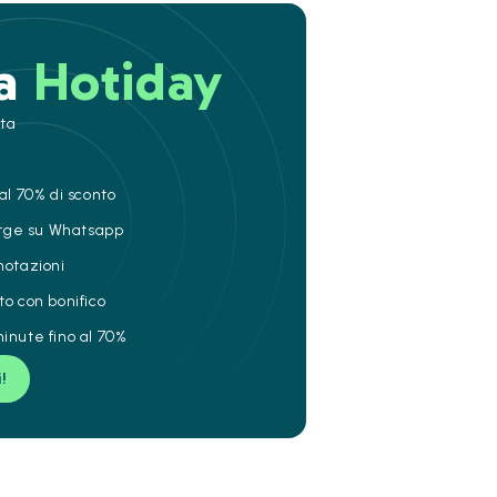
 a
Hotiday
ita
al 70% di sconto
ierge su Whatsapp
notazioni
to con bonifico
inute fino al 70%
i!