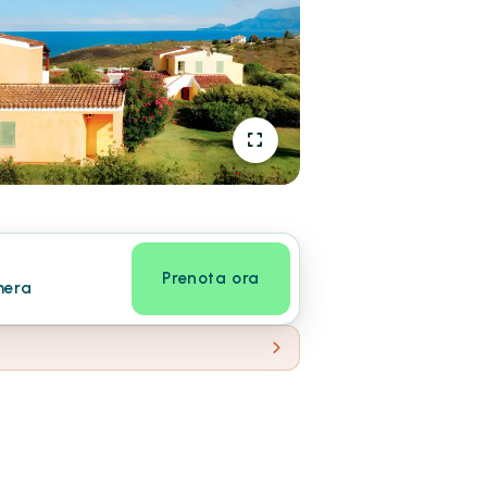
Prenota ora
mera