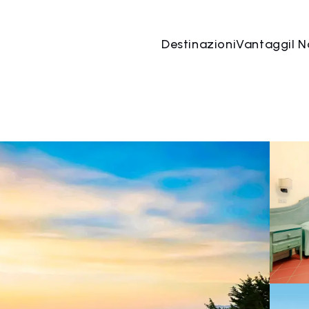
Destinazioni
Vantaggi
I N
07 ago
→
08 ago
2 Persone, 1 Camera
Prenota o