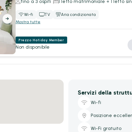
fino a 3 ospiti
1 letto matrimoniale + 1 letto si
Wi-fi
TV
Aria condizionata
Mostra tutte
Prezzo Hotiday Member
Non disponibile
Servizi della strutt
Wi-fi
Posizione eccelle
Wi-Fi gratuito