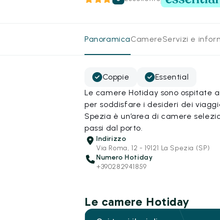
Panoramica
Camere
Servizi e info
Coppie
Essential
Le camere Hotiday sono ospitate all
per soddisfare i desideri dei viagg
Spezia è un’area di camere selezio
passi dal porto.
Indirizzo
Via Roma, 12 - 19121 La Spezia (SP)
Numero Hotiday
+390282941859
Le camere Hotiday