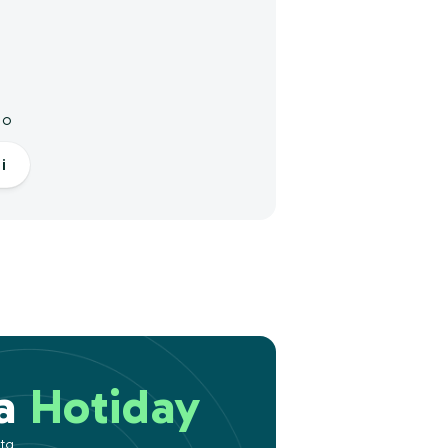
a
to
i
 a
Hotiday
ita