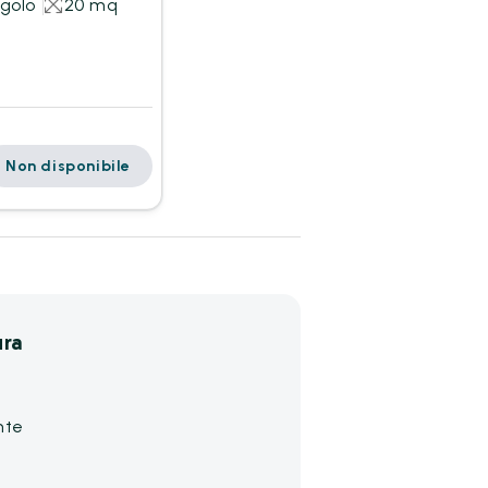
ngolo
20 mq
Non disponibile
ura
nte