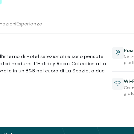
rmazioni
Esperienze
Posi
’interno di Hotel selezionati e sono pensate
Nel c
piedi
iatori moderni. L’Hotiday Room Collection a La
nate in un B&B nel cuore di La Spezia, a due
Wi-F
Conn
gratu