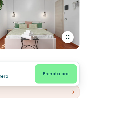
Prenota ora
mera