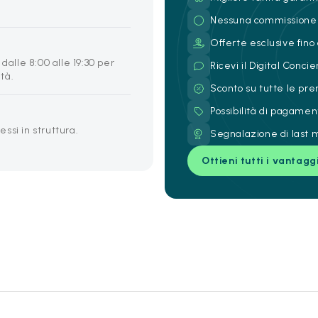
Nessuna commissione
Offerte esclusive fino 
dalle 8:00 alle 19:30 per
Ricevi il Digital Conc
ità.
Sconto su tutte le pre
Possibilità di pagamen
ssi in struttura.
Segnalazione di last m
Ottieni tutti i vantagg