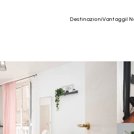
Destinazioni
Vantaggi
I N
07 ago
→
08 ago
2 Persone, 1 Camera
Prenota o