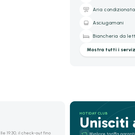
Aria condizionat
Asciugamani
Biancheria da let
Mostra tutti i serviz
HOTIDAY CLUB
Unisciti
le 19:30, il check-out fino
Migliore tariffa garant