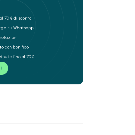
al 70% di sconto
ierge su Whatsapp
notazioni
to con bonifico
inute fino al 70%
i!