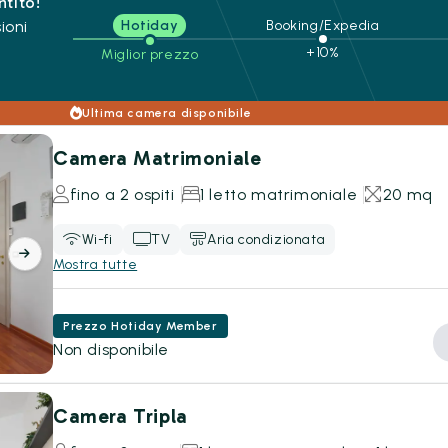
ntito!
ioni
Hotiday
Booking/Expedia
+10%
Miglior prezzo
Ultima camera disponibile
Camera Matrimoniale
fino a 2 ospiti
1 letto matrimoniale
20 mq
Wi-fi
TV
Aria condizionata
Mostra tutte
Prezzo Hotiday Member
Non disponibile
Camera Tripla