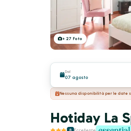
+
27
Foto
Dal
07 agosto
Nessuna disponibilità per le date 
Hotiday La S
8
Eccellente